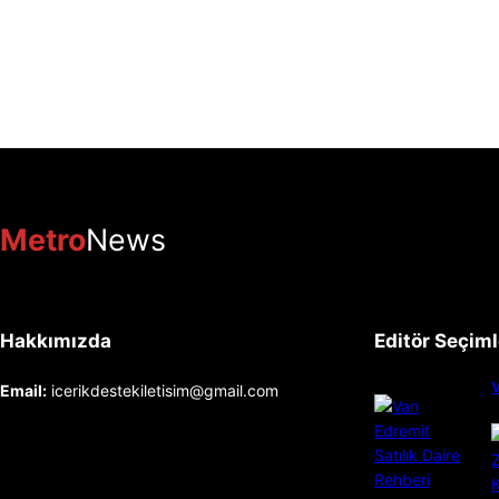
Metro
News
Hakkımızda
Editör Seçiml
V
Email:
icerikdestekiletisim@gmail.com