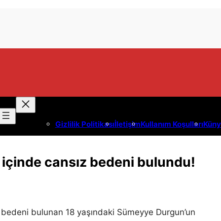
Gizlilik Politikası
İletişim
Kullanım Koşulları
Küny
i içinde cansız bedeni bulundu!
sız bedeni bulunan 18 yaşındaki Sümeyye Durgun’un