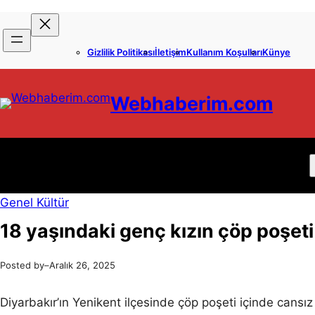
İçeriğe
Skip
geç
to
Gizlilik Politikası
İletişim
Kullanım Koşulları
Künye
content
Webhaberim.com
Genel Kültür
18 yaşındaki genç kızın çöp poşet
Posted by
–
Aralık 26, 2025
Diyarbakır’ın Yenikent ilçesinde çöp poşeti içinde can