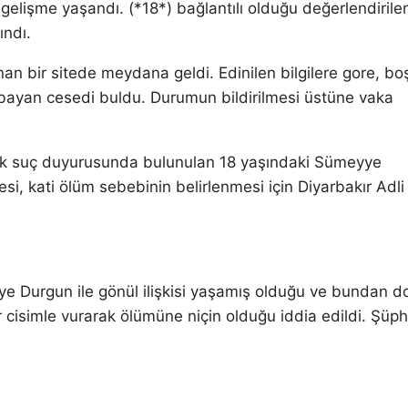
gelişme yaşandı. (*18*) bağlantılı olduğu değerlendirile
ındı.
an bir sitede meydana geldi. Edinilen bilgilere gore, boş
r bayan cesedi buldu. Durumun bildirilmesi üstüne vaka
yitik suç duyurusunda bulunulan 18 yaşındaki Sümeyye
esi, kati ölüm sebebinin belirlenmesi için Diyarbakır Adli
e Durgun ile gönül ilişkisi yaşamış olduğu ve bundan do
 cisimle vurarak ölümüne niçin olduğu iddia edildi. Şüph