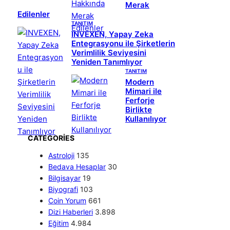
Merak
Edilenler
TANITIM
INVEXEN, Yapay Zeka
Entegrasyonu ile Şirketlerin
Verimlilik Seviyesini
Yeniden Tanımlıyor
TANITIM
Modern
Mimari ile
Ferforje
Birlikte
Kullanılıyor
CATEGORIES
Astroloji
135
Bedava Hesaplar
30
Bilgisayar
19
Biyografi
103
Coin Yorum
661
Dizi Haberleri
3.898
Eğitim
4.984