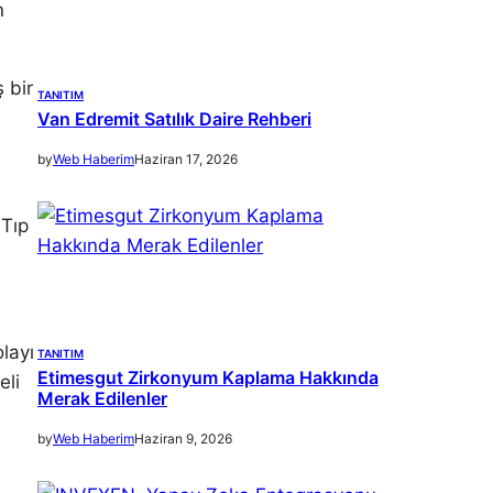
n
 bir
TANITIM
Van Edremit Satılık Daire Rehberi
by
Web Haberim
Haziran 17, 2026
 Tıp
layı
TANITIM
Etimesgut Zirkonyum Kaplama Hakkında
eli
Merak Edilenler
by
Web Haberim
Haziran 9, 2026