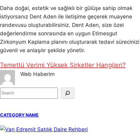
Daha doğal, estetik ve sağlıklı bir gülüşe sahip olmak
istiyorsanız Dent Aden ile iletişime geçerek muayene
randevusu oluşturabilirsiniz. Dent Aden, size özel
değerlendirme sonrasında en uygun Etimesgut
Zirkonyum Kaplama planını oluşturarak tedavi sürecinizi
güvenli ve anlaşılır şekilde yönetir.
Temettü Verimi Yüksek Şirketler Hangileri?
Web Haberim
S
e
a
CATEGORY NAME
r
c
h