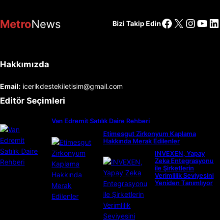
Facebook
X
Insta
You
Li
Metro
News
Bizi Takip Edin
Hakkımızda
Email:
icerikdestekiletisim@gmail.com
Editör Seçimleri
Van Edremit Satılık Daire Rehberi
Etimesgut Zirkonyum Kaplama
Hakkında Merak Edilenler
INVEXEN, Yapay
Zeka Entegrasyonu
ile Şirketlerin
Verimlilik Seviyesini
Yeniden Tanımlıyor