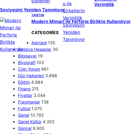
Verimlilik
Seviyesini Yeniden Tanımlıyor
TANITIM
Modern Mimari ile Ferforje Birlikte Kullanılıyor
CATEGORIES
Astroloji
135
Bedava Hesaplar
30
Bilgisayar
19
Biyografi
103
Coin Yorum
661
Dizi Haberleri
3.898
Eğitim
4.984
Finans
215
Fiyatlar
3.044
Fragmanlar
138
Futbol
1.070
Genel
10.792
Genel Kültür
4.302
Güncel
9.605