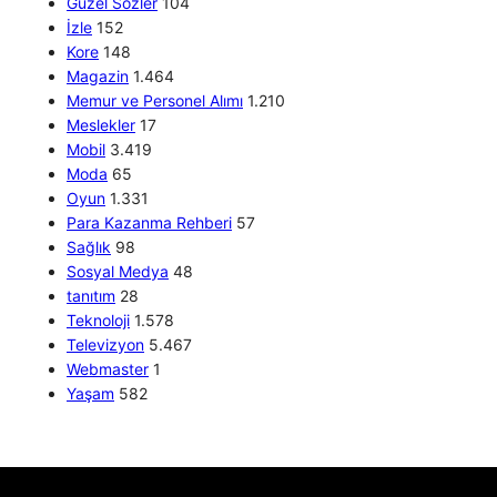
Güzel Sözler
104
İzle
152
Kore
148
Magazin
1.464
Memur ve Personel Alımı
1.210
Meslekler
17
Mobil
3.419
Moda
65
Oyun
1.331
Para Kazanma Rehberi
57
Sağlık
98
Sosyal Medya
48
tanıtım
28
Teknoloji
1.578
Televizyon
5.467
Webmaster
1
Yaşam
582