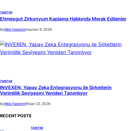
TANITIM
Etimesgut Zirkonyum Kaplama Hakkında Merak Edilenler
by
Web Haberim
Haziran 9, 2026
TANITIM
INVEXEN, Yapay Zeka Entegrasyonu ile Şirketlerin
Verimlilik Seviyesini Yeniden Tanımlıyor
by
Web Haberim
Nisan 22, 2026
RECENT POSTS
TANITIM