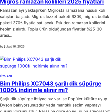
Migros ramazan kolilileri 2025 fiyatları
Ramazan ayı yaklaşırken Migrosta ramazana hususi koli
satışları başladı. Migros lezzet paketi 630₺, migros bolluk
paketi 370₺ fiyatla satılacak. Eskiden ramazan kolilerini
hepimiz alırdı. Toplu ürün olduğundan fiyatlar %25-30
arası…
by
Şubat 16, 2025
FIYATLAR
Bim Philips XC7043 şarjlı dik süpürge
1000₺ indirimle alınır mı?
Şarjlı dik süpürge ihtiyacınız var ise Popüler kültüre uyup
Dyson bakıyorsunuzdur yada mantıklı seçim yapmayı
düşünüyorsunuzdur. Parasına gore en iyi ürünü arıyorsanız