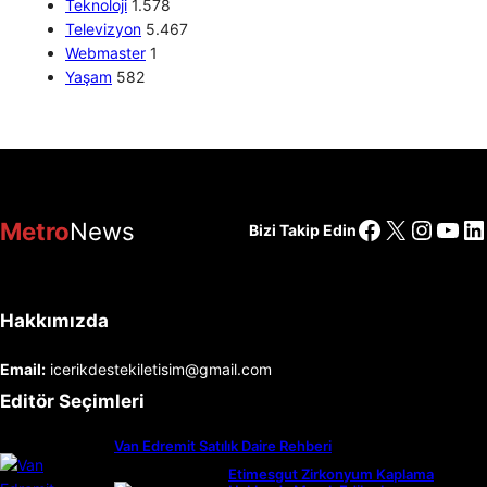
Teknoloji
1.578
Televizyon
5.467
Webmaster
1
Yaşam
582
Facebook
X
Insta
You
Li
Metro
News
Bizi Takip Edin
Hakkımızda
Email:
icerikdestekiletisim@gmail.com
Editör Seçimleri
Van Edremit Satılık Daire Rehberi
Etimesgut Zirkonyum Kaplama