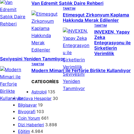
Van Edremit Satılık Daire Rehberi
TANITIM
Etimesgut Zirkonyum Kaplama
Hakkında Merak Edilenler
TANITIM
INVEXEN, Yapay
Zeka
Entegrasyonu ile
Şirketlerin
Verimlilik
Seviyesini Yeniden Tanımlıyor
TANITIM
Modern Mimari ile Ferforje Birlikte Kullanılıyor
CATEGORIES
Astroloji
135
Bedava Hesaplar
30
Bilgisayar
19
Biyografi
103
Coin Yorum
661
Dizi Haberleri
3.898
Eğitim
4.984