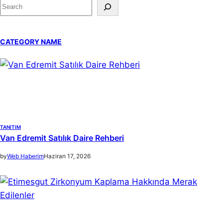
S
e
a
CATEGORY NAME
r
c
h
TANITIM
Van Edremit Satılık Daire Rehberi
by
Web Haberim
Haziran 17, 2026