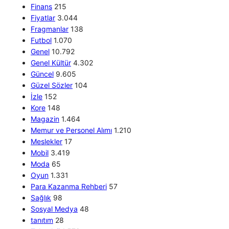
Finans
215
Fiyatlar
3.044
Fragmanlar
138
Futbol
1.070
Genel
10.792
Genel Kültür
4.302
Güncel
9.605
Güzel Sözler
104
İzle
152
Kore
148
Magazin
1.464
Memur ve Personel Alımı
1.210
Meslekler
17
Mobil
3.419
Moda
65
Oyun
1.331
Para Kazanma Rehberi
57
Sağlık
98
Sosyal Medya
48
tanıtım
28