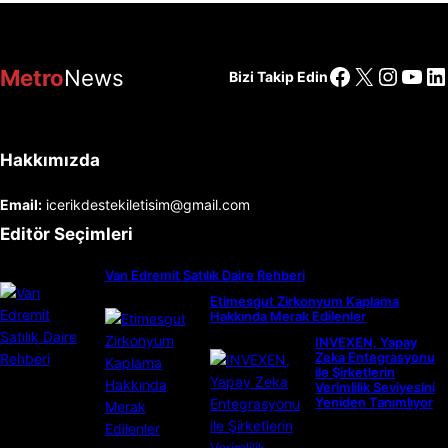
Facebook
X
Insta
You
Li
Metro
News
Bizi Takip Edin
Hakkımızda
Email:
icerikdestekiletisim@gmail.com
Editör Seçimleri
Van Edremit Satılık Daire Rehberi
Etimesgut Zirkonyum Kaplama
Hakkında Merak Edilenler
INVEXEN, Yapay
Zeka Entegrasyonu
ile Şirketlerin
Verimlilik Seviyesini
Yeniden Tanımlıyor