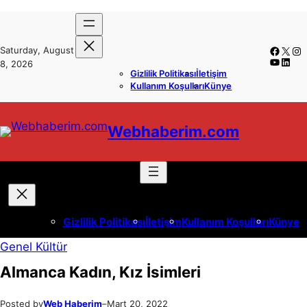
İçeriğe
Skip
geç
to
Faceb
X
In
Saturday, August
content
YouTub
Linke
8, 2026
Gizlilik Politikası
İletişim
Kullanım Koşulları
Künye
Webhaberim.com
Gizlilik Politikası
İletişim
Kullanım Koşulları
Künye
Genel Kültür
Almanca Kadın, Kız İsimleri
Posted by
Web Haberim
–
Mart 20, 2022