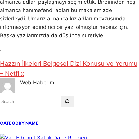
almanca adları paylaşmayı seçim ettik. Birbirinden hoş
almanca hanımefendi adları bu makalemizde
sizlerleydi. Umarız almanca kız adları mevzusunda
informasyon edindirici bir yazı olmuştur hepiniz için.
Başka yazılarımızda da düşünce suretiyle.
.
Hazzın İlkeleri Belgesel Dizi Konusu ve Yorumu
– Netflix
Web Haberim
S
e
a
CATEGORY NAME
r
c