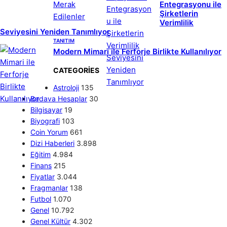
Entegrasyonu ile
Şirketlerin
Verimlilik
Seviyesini Yeniden Tanımlıyor
TANITIM
Modern Mimari ile Ferforje Birlikte Kullanılıyor
CATEGORIES
Astroloji
135
Bedava Hesaplar
30
Bilgisayar
19
Biyografi
103
Coin Yorum
661
Dizi Haberleri
3.898
Eğitim
4.984
Finans
215
Fiyatlar
3.044
Fragmanlar
138
Futbol
1.070
Genel
10.792
Genel Kültür
4.302