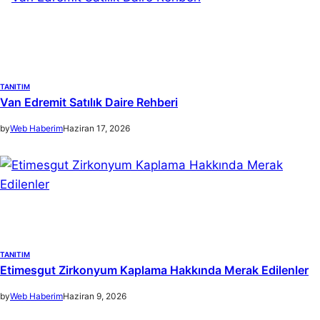
h
TANITIM
Van Edremit Satılık Daire Rehberi
by
Web Haberim
Haziran 17, 2026
TANITIM
Etimesgut Zirkonyum Kaplama Hakkında Merak Edilenler
by
Web Haberim
Haziran 9, 2026