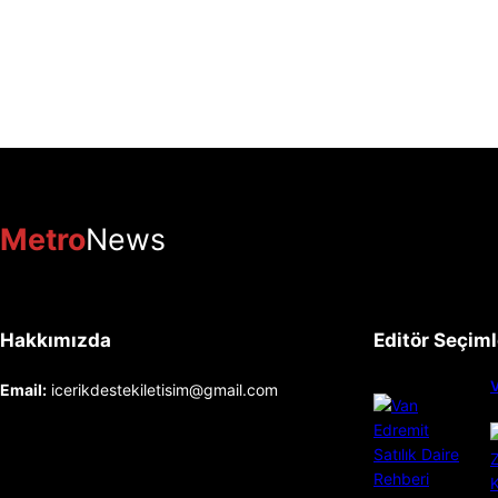
Metro
News
Hakkımızda
Editör Seçiml
V
Email:
icerikdestekiletisim@gmail.com