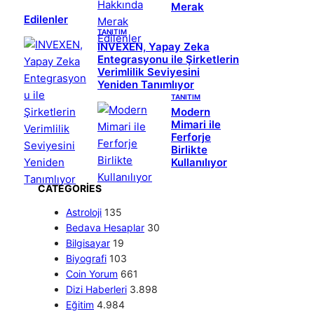
Merak
Edilenler
TANITIM
INVEXEN, Yapay Zeka
Entegrasyonu ile Şirketlerin
Verimlilik Seviyesini
Yeniden Tanımlıyor
TANITIM
Modern
Mimari ile
Ferforje
Birlikte
Kullanılıyor
CATEGORIES
Astroloji
135
Bedava Hesaplar
30
Bilgisayar
19
Biyografi
103
Coin Yorum
661
Dizi Haberleri
3.898
Eğitim
4.984