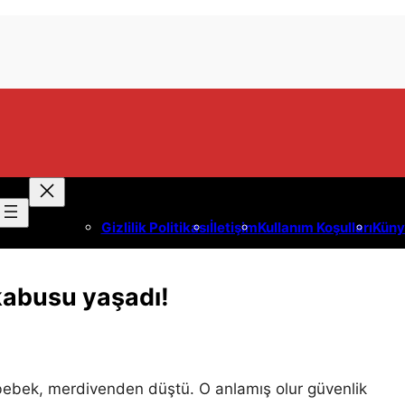
Gizlilik Politikası
İletişim
Kullanım Koşulları
Küny
kabusu yaşadı!
bebek, merdivenden düştü. O anlamış olur güvenlik