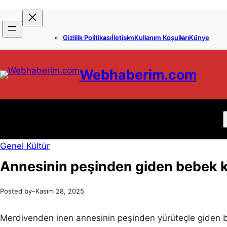
İçeriğe
Skip
geç
to
Gizlilik Politikası
İletişim
Kullanım Koşulları
Künye
content
Webhaberim.com
Genel Kültür
Annesinin peşinden giden bebek 
Posted by
–
Kasım 28, 2025
Merdivenden inen annesinin peşinden yürüteçle giden 