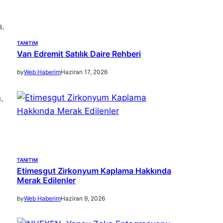
ı.
TANITIM
Van Edremit Satılık Daire Rehberi
by
Web Haberim
Haziran 17, 2026
.
TANITIM
Etimesgut Zirkonyum Kaplama Hakkında
Merak Edilenler
by
Web Haberim
Haziran 9, 2026