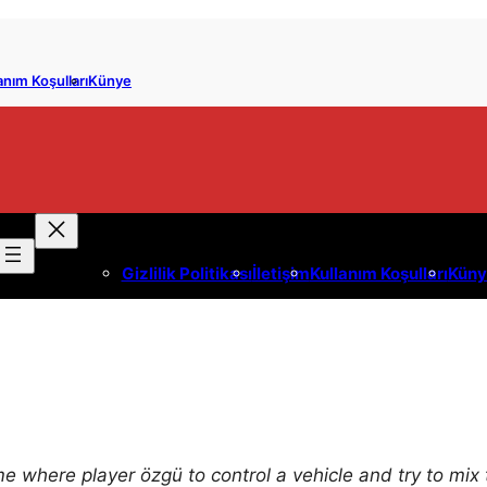
anım Koşulları
Künye
Gizlilik Politikası
İletişim
Kullanım Koşulları
Küny
 where player özgü to control a vehicle and try to mix 