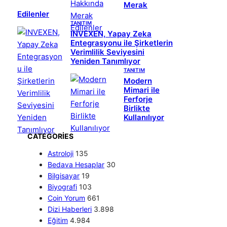
Merak
Edilenler
TANITIM
INVEXEN, Yapay Zeka
Entegrasyonu ile Şirketlerin
Verimlilik Seviyesini
Yeniden Tanımlıyor
TANITIM
Modern
Mimari ile
Ferforje
Birlikte
Kullanılıyor
CATEGORIES
Astroloji
135
Bedava Hesaplar
30
Bilgisayar
19
Biyografi
103
Coin Yorum
661
Dizi Haberleri
3.898
Eğitim
4.984