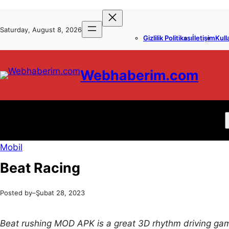
İçeriğe
Skip
geç
to
Saturday, August 8, 2026
Gizlilik Politikası
İletişim
Kull
content
Webhaberim.com
Mobil
Beat Racing
Posted by
–
Şubat 28, 2023
Beat rushing MOD APK is a great 3D rhythm driving game