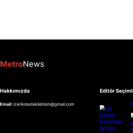
Metro
News
Hakkımızda
Editör Seçiml
V
Email:
icerikdestekiletisim@gmail.com