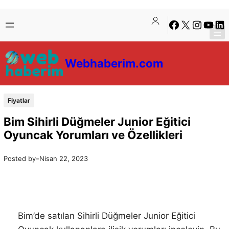
İçeriğe
Skip
Facebook
X
Instagra
YouTu
Lin
geç
to
content
Webhaberim.com
Fiyatlar
Bim Sihirli Düğmeler Junior Eğitici
Oyuncak Yorumları ve Özellikleri
Posted by
–
Nisan 22, 2023
Bim’de satılan Sihirli Düğmeler Junior Eğitici