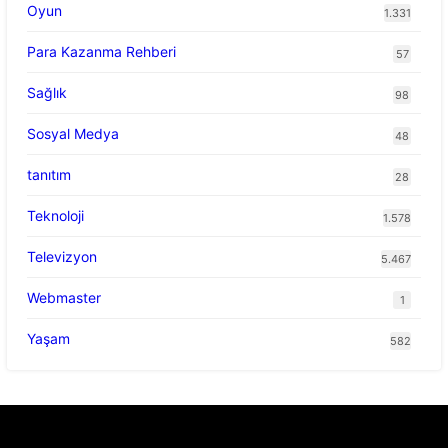
Oyun
1.331
Para Kazanma Rehberi
57
Sağlık
98
Sosyal Medya
48
tanıtım
28
Teknoloji
1.578
Televizyon
5.467
Webmaster
1
Yaşam
582