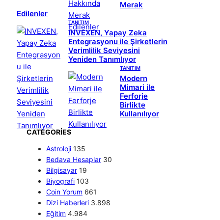
Merak
Edilenler
TANITIM
INVEXEN, Yapay Zeka
Entegrasyonu ile Şirketlerin
Verimlilik Seviyesini
Yeniden Tanımlıyor
TANITIM
Modern
Mimari ile
Ferforje
Birlikte
Kullanılıyor
CATEGORIES
Astroloji
135
Bedava Hesaplar
30
Bilgisayar
19
Biyografi
103
Coin Yorum
661
Dizi Haberleri
3.898
Eğitim
4.984