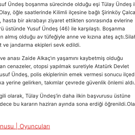
Yusuf Ündeş boşanma sürecinde olduğu eşi Tülay Ündeş i
lay, öğle saatlerinde Kilimli ilçesine bağlı Şirinköy Çalc
, hasta bir akrabayı ziyaret ettikten sonrasında evlerine
rü üstünde Yusuf Ündeş (46) ile karşılaştı. Boşanma
almış olduğu av tüfeğiyle anne ve kızına ateş açtı.Sila
t ve jandarma ekipleri sevk edildi.
 ve anası Zaide Alkaç’ın yaşamını kaybetmiş olduğu
an cenazeler, otopsi yapılmak suretiyle Atatürk Devlet
usuf Ündeş, polis ekiplerinin emek vermesi sonucu ilçe
ka yerine gelirken, takımlar çevrede güvenlik önlemi aldı
ili olarak, Tülay Ündeş’in daha ilkin başvurusu üstüne
ece bu kararın haziran ayında sona erdiği öğrenildi.Ola
nusu | Oyuncuları