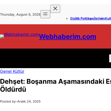
İçeriğe
Skip
geç
to
Thursday, August 6, 2026
Gizlilik Politikası
İletişim
Kull
content
Webhaberim.com
Genel Kültür
Dehşet: Boşanma Aşamasındaki Eşi
Öldürdü
Posted by
–
Aralık 24, 2025