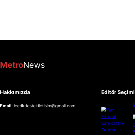
Metro
News
Hakkımızda
Editör Seçiml
V
Email:
icerikdestekiletisim@gmail.com