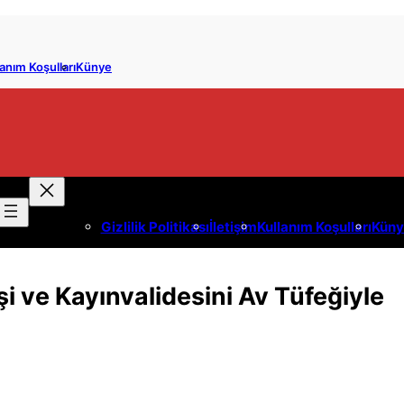
anım Koşulları
Künye
Gizlilik Politikası
İletişim
Kullanım Koşulları
Küny
 ve Kayınvalidesini Av Tüfeğiyle