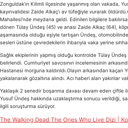
Zonguldak’ın Kilimli ilçesinde yaşanmış olan vakada, 
kayınvalidesi Zaide Alkaç’ı av tüfeğiyle vurarak öldürdü.O
Mahallesi’nde meydana geldi. Edinilen bilgilere bakılırsa
dönen Tülay Ündeş (45) ve anası Zaide Alkaç (64), köp
aşamasında olduğu eşiyle tartışan Ündeş, otomobilinden 
sesleri üstüne çevredekilerin ihbarıyla vaka yerine sıhha
Sağlık ekiplerinin yapmış olduğu kontrolde Tülay Ündeş
belirlendi. Cumhuriyet savcısının incelemesinin arkasınd
Hastanesi morguna kaldırıldı.Olayın arkasından kaçan Y
yakalanarak gözaltına alındı. Acı haberi alan yakınlar va
Yaklaşık 2 senedir boşanma davası devam eden çiftle ilg
Yusuf Ündeş hakkında uzaklaştırma sonucu verildiği, sad
ilgili soruşturma sürüyor.
The Walking Dead The Ones Who Live Dizi | Ko