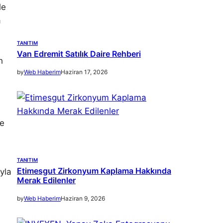
le
a
TANITIM
Van Edremit Satılık Daire Rehberi
h
by
Web Haberim
Haziran 17, 2026
de
.
TANITIM
Etimesgut Zirkonyum Kaplama Hakkında
yla
Merak Edilenler
by
Web Haberim
Haziran 9, 2026