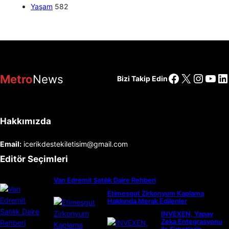
Yaşam
582
Facebook
X
Insta
You
Li
Metro
News
Bizi Takip Edin
Hakkımızda
Email:
icerikdestekiletisim@gmail.com
Editör Seçimleri
Van Edremit Satılık Daire Rehberi
Etimesgut Zirkonyum Kaplama
Hakkında Merak Edilenler
INVEXEN, Yapay
Zeka Entegrasyonu