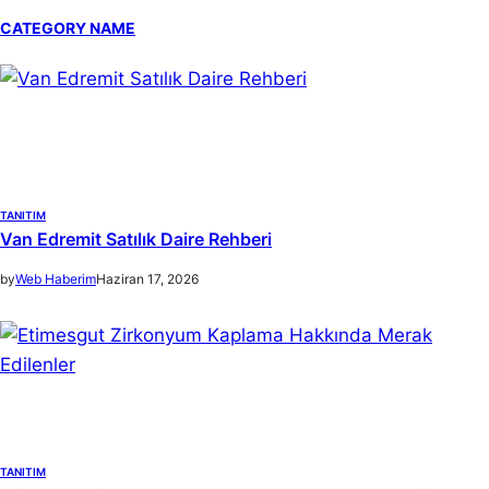
a
CATEGORY NAME
r
c
h
TANITIM
Van Edremit Satılık Daire Rehberi
by
Web Haberim
Haziran 17, 2026
TANITIM