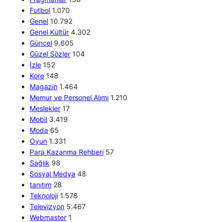
Futbol
1.070
Genel
10.792
Genel Kültür
4.302
Güncel
9.605
Güzel Sözler
104
İzle
152
Kore
148
Magazin
1.464
Memur ve Personel Alımı
1.210
Meslekler
17
Mobil
3.419
Moda
65
Oyun
1.331
Para Kazanma Rehberi
57
Sağlık
98
Sosyal Medya
48
tanıtım
28
Teknoloji
1.578
Televizyon
5.467
Webmaster
1