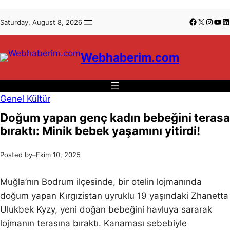
İçeriğe
Skip
Facebook
X
Insta
You
Li
Saturday, August 8, 2026
geç
to
content
Webhaberim.com
Genel Kültür
Doğum yapan genç kadın bebeğini terasa
bıraktı: Minik bebek yaşamını yitirdi!
Posted by
–
Ekim 10, 2025
Muğla’nın Bodrum ilçesinde, bir otelin lojmanında
doğum yapan Kırgızistan uyruklu 19 yaşındaki Zhanetta
Ulukbek Kyzy, yeni doğan bebeğini havluya sararak
lojmanın terasına bıraktı. Kanaması sebebiyle