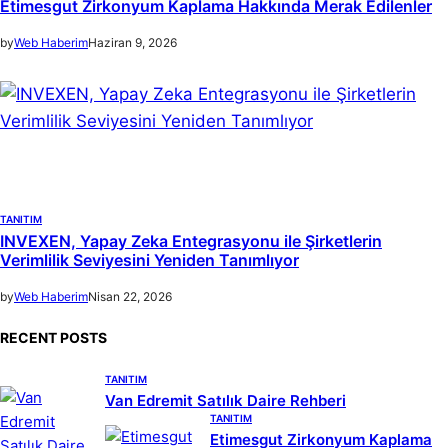
Etimesgut Zirkonyum Kaplama Hakkında Merak Edilenler
by
Web Haberim
Haziran 9, 2026
TANITIM
INVEXEN, Yapay Zeka Entegrasyonu ile Şirketlerin
Verimlilik Seviyesini Yeniden Tanımlıyor
by
Web Haberim
Nisan 22, 2026
RECENT POSTS
TANITIM
Van Edremit Satılık Daire Rehberi
TANITIM
Etimesgut Zirkonyum Kaplama