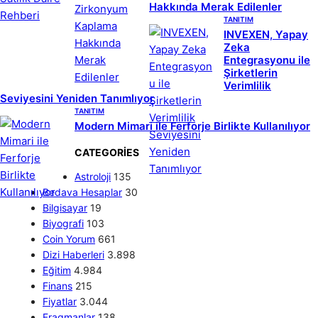
Hakkında Merak Edilenler
TANITIM
INVEXEN, Yapay
Zeka
Entegrasyonu ile
Şirketlerin
Verimlilik
Seviyesini Yeniden Tanımlıyor
TANITIM
Modern Mimari ile Ferforje Birlikte Kullanılıyor
CATEGORIES
Astroloji
135
Bedava Hesaplar
30
Bilgisayar
19
Biyografi
103
Coin Yorum
661
Dizi Haberleri
3.898
Eğitim
4.984
Finans
215
Fiyatlar
3.044
Fragmanlar
138