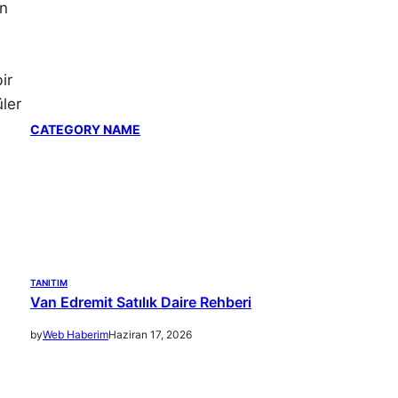
un
ir
üler
CATEGORY NAME
TANITIM
Van Edremit Satılık Daire Rehberi
by
Web Haberim
Haziran 17, 2026