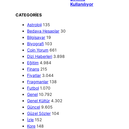
Kullanılıyor
CATEGORIES
Astroloji
135
Bedava Hesaplar
30
Bilgisayar
19
Biyografi
103
Coin Yorum
661
Dizi Haberleri
3.898
Eğitim
4.984
Finans
215
Fiyatlar
3.044
Fragmanlar
138
Futbol
1.070
Genel
10.792
Genel Kültür
4.302
Güncel
9.605
Güzel Sözler
104
İzle
152
Kore
148