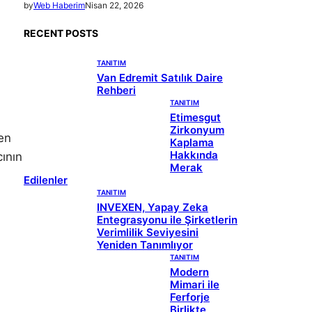
by
Web Haberim
Nisan 22, 2026
RECENT POSTS
TANITIM
Van Edremit Satılık Daire
Rehberi
TANITIM
Etimesgut
Zirkonyum
den
Kaplama
Hakkında
cının
Merak
Edilenler
TANITIM
INVEXEN, Yapay Zeka
Entegrasyonu ile Şirketlerin
Verimlilik Seviyesini
Yeniden Tanımlıyor
TANITIM
Modern
Mimari ile
Ferforje
Birlikte