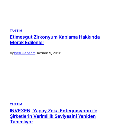
TANITIM
Etimesgut Zirkonyum Kaplama Hakkında
Merak Edilenler
by
Web Haberim
Haziran 9, 2026
TANITIM
INVEXEN, Yapay Zeka Entegrasyonu ile
Şirketlerin Verimlilik Seviyesini Yeniden
Tanımlıyor