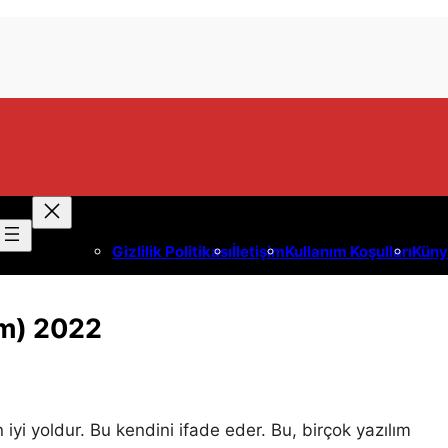
Gizlilik Politikası
İletişim
Kullanım Koşulları
Küny
um) 2022
yi yoldur. Bu kendini ifade eder. Bu, birçok yazılım