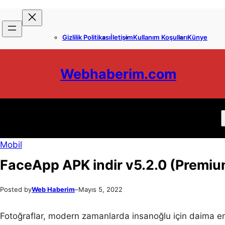
İçeriğe
Skip
geç
to
Gizlilik Politikası
İletişim
Kullanım Koşulları
Künye
content
Webhaberim.com
Mobil
FaceApp APK indir v5.2.0 (Premi
Posted by
Web Haberim
–
Mayıs 5, 2022
Fotoğraflar, modern zamanlarda insanoğlu için daima en i