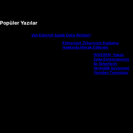
Popüler Yazılar
Van Edremit Satılık Daire Rehberi
Etimesgut Zirkonyum Kaplama
Hakkında Merak Edilenler
INVEXEN, Yapay
Zeka Entegrasyonu
ile Şirketlerin
Verimlilik Seviyesini
Yeniden Tanımlıyor