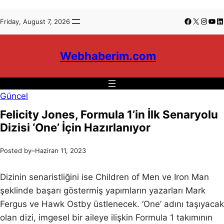
İçeriğe
Skip
Facebook
X
Insta
You
Li
Friday, August 7, 2026
geç
to
content
Webhaberim.com
Güncel
Felicity Jones, Formula 1’in İlk Senaryolu
Dizisi ‘One’ İçin Hazırlanıyor
Posted by
–
Haziran 11, 2023
Dizinin senaristliğini ise Children of Men ve Iron Man
şeklinde başarı göstermiş yapımların yazarları Mark
Fergus ve Hawk Ostby üstlenecek. ‘One’ adını taşıyacak
olan dizi, imgesel bir aileye ilişkin Formula 1 takımının