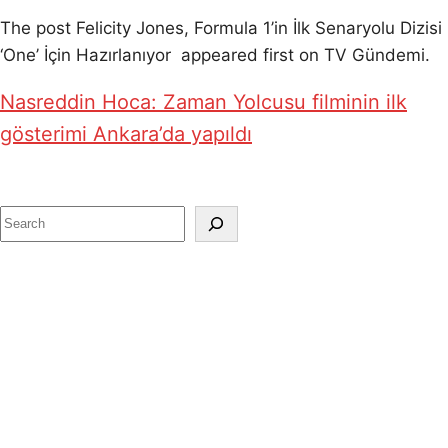
The post Felicity Jones, Formula 1’in İlk Senaryolu Dizisi
‘One’ İçin Hazırlanıyor appeared first on TV Gündemi.
Nasreddin Hoca: Zaman Yolcusu filminin ilk
gösterimi Ankara’da yapıldı
S
e
a
r
c
h