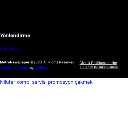
Yönlendirme
Ana Sayfa
MetroNewspaper
©2026. All Rights Reserved.
Gizlilik Politikası
İletişim
Kullanım Koşulları
Künye
WordPress Theme
by
WPEnjoy
Nilüfer kombi servisi
promosyon çakmak