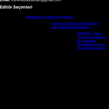
Editör Seçimleri
Van Edremit Satılık Daire Rehberi
Etimesgut Zirkonyum Kaplama
Hakkında Merak Edilenler
INVEXEN, Yapay
Zeka Entegrasyonu
ile Şirketlerin
Verimlilik Seviyesini
Yeniden Tanımlıyor