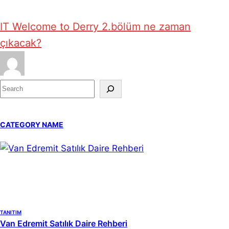
IT Welcome to Derry 2.bölüm ne zaman
çıkacak?
S
e
a
CATEGORY NAME
r
c
h
TANITIM
Van Edremit Satılık Daire Rehberi