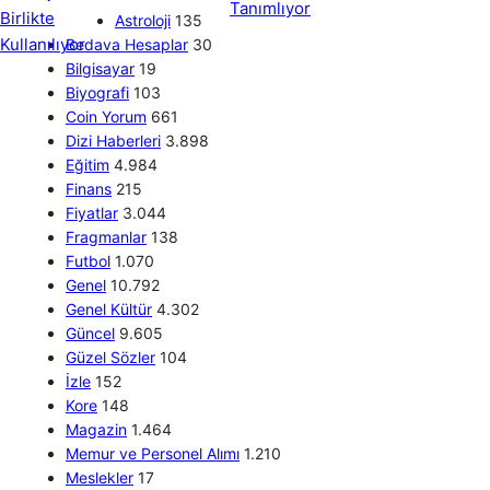
Astroloji
135
Bedava Hesaplar
30
Bilgisayar
19
Biyografi
103
Coin Yorum
661
Dizi Haberleri
3.898
Eğitim
4.984
Finans
215
Fiyatlar
3.044
Fragmanlar
138
Futbol
1.070
Genel
10.792
Genel Kültür
4.302
Güncel
9.605
Güzel Sözler
104
İzle
152
Kore
148
Magazin
1.464
Memur ve Personel Alımı
1.210
Meslekler
17