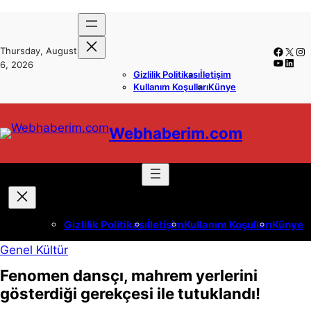
İçeriğe
Skip
geç
to
Faceb
X
In
Thursday, August
content
YouTub
Linke
6, 2026
Gizlilik Politikası
İletişim
Kullanım Koşulları
Künye
Webhaberim.com
Gizlilik Politikası
İletişim
Kullanım Koşulları
Künye
Genel Kültür
Fenomen dansçı, mahrem yerlerini
gösterdiği gerekçesi ile tutuklandı!