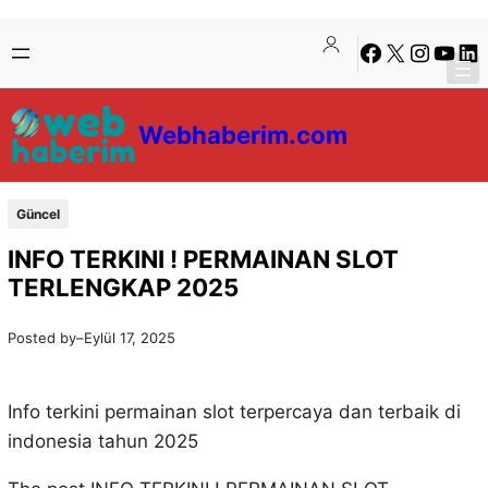
İçeriğe
Skip
Facebook
X
Instagra
YouTu
Lin
geç
to
content
Webhaberim.com
Güncel
INFO TERKINI ! PERMAINAN SLOT
TERLENGKAP 2025
Posted by
–
Eylül 17, 2025
Info terkini permainan slot terpercaya dan terbaik di
indonesia tahun 2025