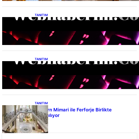
TANITIM
Etimesgut Zirkonyum Kaplama Hakkında
Merak Edilenler
TANITIM
INVEXEN, Yapay Zeka Entegrasyonu ile
Şirketlerin Verimlilik Seviyesini Yeniden
Tanımlıyor
TANITIM
Modern Mimari ile Ferforje Birlikte
Kullanılıyor