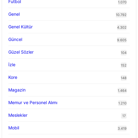
Futbol
1.070
Genel
10.792
Genel Kültür
4.302
Güncel
9.605
Güzel Sözler
104
İzle
152
Kore
148
Magazin
1.464
Memur ve Personel Alımı
1.210
Meslekler
17
Mobil
3.419