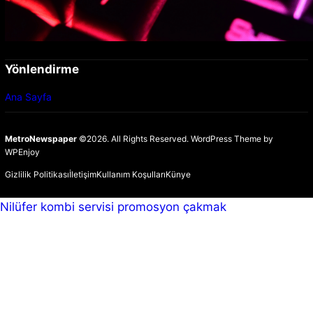
Yönlendirme
Ana Sayfa
MetroNewspaper
©2026. All Rights Reserved.
WordPress Theme
by
WPEnjoy
Gizlilik Politikası
İletişim
Kullanım Koşulları
Künye
Nilüfer kombi servisi
promosyon çakmak