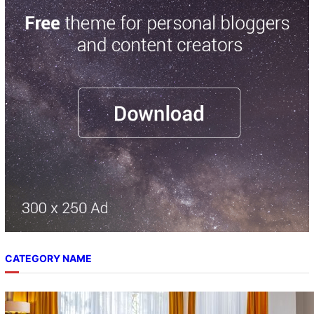
r
c
h
CATEGORY NAME