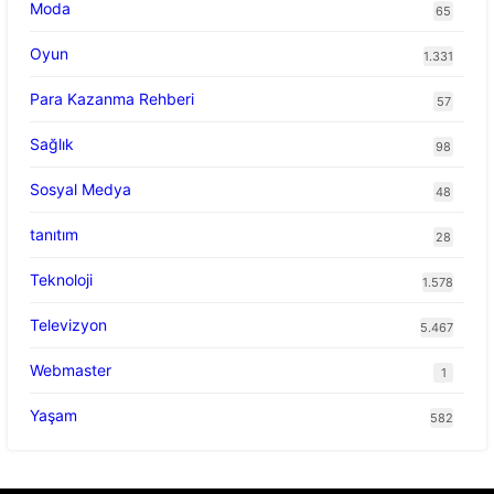
Moda
65
Oyun
1.331
Para Kazanma Rehberi
57
Sağlık
98
Sosyal Medya
48
tanıtım
28
Teknoloji
1.578
Televizyon
5.467
Webmaster
1
Yaşam
582