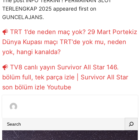
The post INFO TERKINI ! PERMAINAN SLOT
TERLENGKAP 2025 appeared first on
GUNCELAJANS.
TRT 1’de neden maç yok? 29 Mart Portekiz
Dünya Kupası maçı TRT’de yok mu, neden
yok, hangi kanalda?
TV8 canlı yayın Survivor All Star 146.
bölüm full, tek parça izle | Survivor All Star
son bölüm izle Youtube
S
e
a