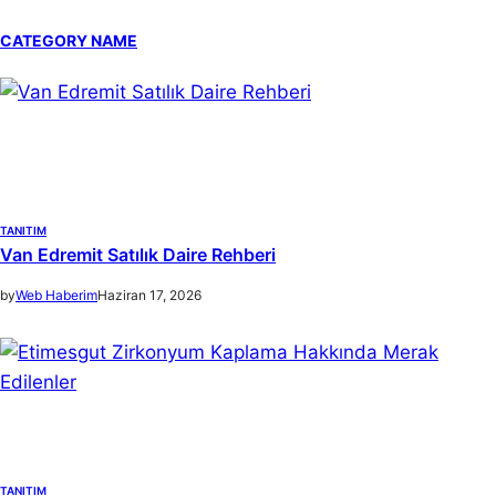
a
CATEGORY NAME
r
c
h
TANITIM
Van Edremit Satılık Daire Rehberi
by
Web Haberim
Haziran 17, 2026
TANITIM