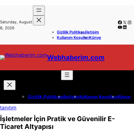
İçeriğe
Skip
geç
to
Faceb
X
In
Saturday, August
content
YouTub
Linke
8, 2026
Gizlilik Politikası
İletişim
Kullanım Koşulları
Künye
Webhaberim.com
Gizlilik Politikası
İletişim
Kullanım Koşulları
Künye
tanıtım
İşletmeler İçin Pratik ve Güvenilir E-
Ticaret Altyapısı