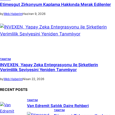
Etimesgut Zirkonyum Kaplama Hakkında Merak Edilenler
by
Web Haberim
Haziran 9, 2026
TANITIM
INVEXEN, Yapay Zeka Entegrasyonu ile Şirketlerin
Verimlilik Seviyesini Yeniden Tanımlıyor
by
Web Haberim
Nisan 22, 2026
RECENT POSTS
TANITIM
Van Edremit Satılık Daire Rehberi
TANITIM