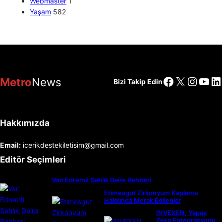
Webmaster
1
Yaşam
582
Facebook
X
Insta
You
Li
Metro
News
Bizi Takip Edin
Hakkımızda
Email:
icerikdestekiletisim@gmail.com
Editör Seçimleri
Van Edremit Satılık Daire Rehberi
Etimesgut Zirkonyum Kaplama
Hakkında Merak Edilenler
INVEXEN, Yapay
Zeka Entegrasyonu