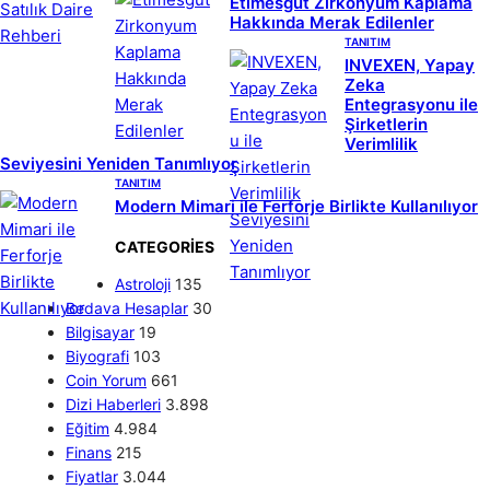
Etimesgut Zirkonyum Kaplama
Hakkında Merak Edilenler
TANITIM
INVEXEN, Yapay
Zeka
Entegrasyonu ile
Şirketlerin
Verimlilik
Seviyesini Yeniden Tanımlıyor
TANITIM
Modern Mimari ile Ferforje Birlikte Kullanılıyor
CATEGORIES
Astroloji
135
Bedava Hesaplar
30
Bilgisayar
19
Biyografi
103
Coin Yorum
661
Dizi Haberleri
3.898
Eğitim
4.984
Finans
215
Fiyatlar
3.044