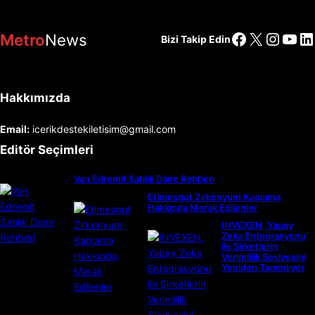
Facebook
X
Insta
You
Li
Metro
News
Bizi Takip Edin
Hakkımızda
Email:
icerikdestekiletisim@gmail.com
Editör Seçimleri
Van Edremit Satılık Daire Rehberi
Etimesgut Zirkonyum Kaplama
Hakkında Merak Edilenler
INVEXEN, Yapay
Zeka Entegrasyonu
ile Şirketlerin
Verimlilik Seviyesini
Yeniden Tanımlıyor