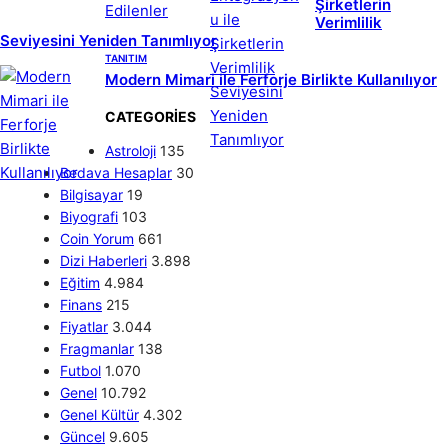
Şirketlerin
Verimlilik
Seviyesini Yeniden Tanımlıyor
TANITIM
Modern Mimari ile Ferforje Birlikte Kullanılıyor
CATEGORIES
Astroloji
135
Bedava Hesaplar
30
Bilgisayar
19
Biyografi
103
Coin Yorum
661
Dizi Haberleri
3.898
Eğitim
4.984
Finans
215
Fiyatlar
3.044
Fragmanlar
138
Futbol
1.070
Genel
10.792
Genel Kültür
4.302
Güncel
9.605