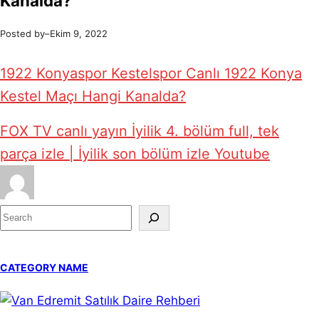
Kanalda?
Posted by
–
Ekim 9, 2022
1922 Konyaspor Kestelspor Canlı 1922 Konya
Kestel Maçı Hangi Kanalda?
FOX TV canlı yayın İyilik 4. bölüm full, tek
parça izle | İyilik son bölüm izle Youtube
S
e
a
CATEGORY NAME
r
c
h