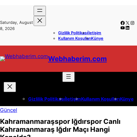
İçeriğe
Skip
geç
to
Faceb
X
In
Saturday, August
content
YouTub
Linke
8, 2026
Gizlilik Politikası
İletişim
Kullanım Koşulları
Künye
Webhaberim.com
Gizlilik Politikası
İletişim
Kullanım Koşulları
Künye
Güncel
Kahramanmaraşspor Iğdırspor Canlı
Kahramanmaraş Iğdır Maçı Hangi