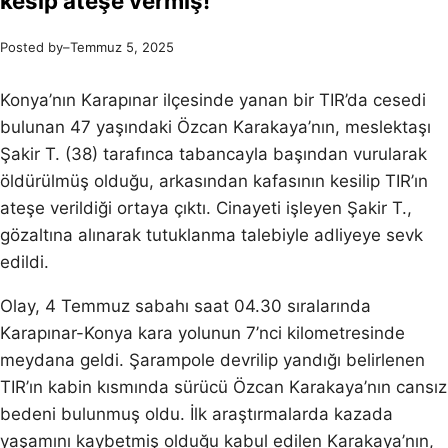
kesip ateşe vermiş!
Posted by
–
Temmuz 5, 2025
Konya’nın Karapınar ilçesinde yanan bir TIR’da cesedi
bulunan 47 yaşındaki Özcan Karakaya’nın, meslektaşı
Şakir T. (38) tarafınca tabancayla başından vurularak
öldürülmüş olduğu, arkasından kafasının kesilip TIR’ın
ateşe verildiği ortaya çıktı. Cinayeti işleyen Şakir T.,
gözaltına alınarak tutuklanma talebiyle adliyeye sevk
edildi.
Olay, 4 Temmuz sabahı saat 04.30 sıralarında
Karapınar-Konya kara yolunun 7’nci kilometresinde
meydana geldi. Şarampole devrilip yandığı belirlenen
TIR’ın kabin kısmında sürücü Özcan Karakaya’nın cansız
bedeni bulunmuş oldu. İlk araştırmalarda kazada
yaşamını kaybetmiş olduğu kabul edilen Karakaya’nın,