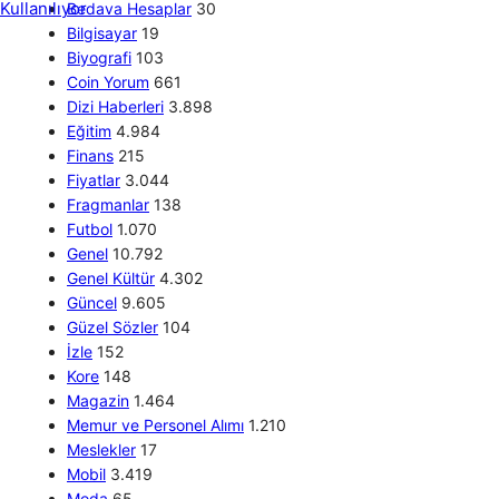
Bedava Hesaplar
30
Bilgisayar
19
Biyografi
103
Coin Yorum
661
Dizi Haberleri
3.898
Eğitim
4.984
Finans
215
Fiyatlar
3.044
Fragmanlar
138
Futbol
1.070
Genel
10.792
Genel Kültür
4.302
Güncel
9.605
Güzel Sözler
104
İzle
152
Kore
148
Magazin
1.464
Memur ve Personel Alımı
1.210
Meslekler
17
Mobil
3.419
Moda
65