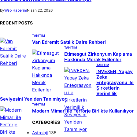
by
Web Haberim
Nisan 22, 2026
RECENT POSTS
TANITIM
Van Edremit Satılık Daire Rehberi
TANITIM
Etimesgut Zirkonyum Kaplama
Hakkında Merak Edilenler
TANITIM
INVEXEN, Yapay
Zeka
Entegrasyonu ile
Şirketlerin
Verimlilik
Seviyesini Yeniden Tanımlıyor
TANITIM
Modern Mimari ile Ferforje Birlikte Kullanılıyor
CATEGORIES
Astroloji
135