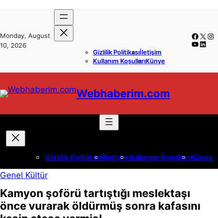
İçeriğe
Skip
geç
to
Faceb
X
In
Monday, August
content
YouTub
Linke
10, 2026
Gizlilik Politikası
İletişim
Kullanım Koşulları
Künye
Webhaberim.com
Gizlilik Politikası
İletişim
Kullanım Koşulları
Künye
Genel Kültür
Kamyon şoförü tartıştığı meslektaşı
önce vurarak öldürmüş sonra kafasını