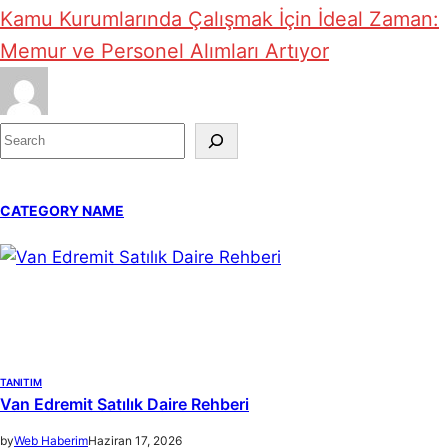
Kamu Kurumlarında Çalışmak İçin İdeal Zaman:
Memur ve Personel Alımları Artıyor
S
e
a
CATEGORY NAME
r
c
h
TANITIM
Van Edremit Satılık Daire Rehberi
by
Web Haberim
Haziran 17, 2026