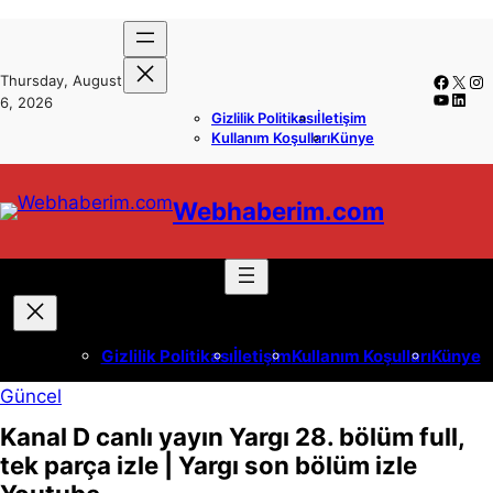
İçeriğe
Skip
geç
to
Faceb
X
In
Thursday, August
content
YouTub
Linke
6, 2026
Gizlilik Politikası
İletişim
Kullanım Koşulları
Künye
Webhaberim.com
Gizlilik Politikası
İletişim
Kullanım Koşulları
Künye
Güncel
Kanal D canlı yayın Yargı 28. bölüm full,
tek parça izle | Yargı son bölüm izle