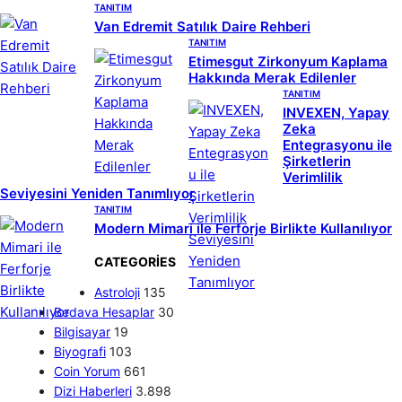
TANITIM
Van Edremit Satılık Daire Rehberi
TANITIM
Etimesgut Zirkonyum Kaplama
Hakkında Merak Edilenler
TANITIM
INVEXEN, Yapay
Zeka
Entegrasyonu ile
Şirketlerin
Verimlilik
Seviyesini Yeniden Tanımlıyor
TANITIM
Modern Mimari ile Ferforje Birlikte Kullanılıyor
CATEGORIES
Astroloji
135
Bedava Hesaplar
30
Bilgisayar
19
Biyografi
103
Coin Yorum
661
Dizi Haberleri
3.898