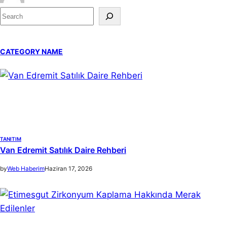
S
e
a
CATEGORY NAME
r
c
h
TANITIM
Van Edremit Satılık Daire Rehberi
by
Web Haberim
Haziran 17, 2026