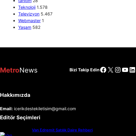
tanıtım
28
Teknoloji
1.578
Televizyon
5.467
Webmaster
1
Yaşam
582
Facebook
X
Insta
You
Li
Metro
News
Bizi Takip Edin
Hakkımızda
Email:
icerikdestekiletisim@gmail.com
Editör Seçimleri
Van Edremit Satılık Daire Rehberi