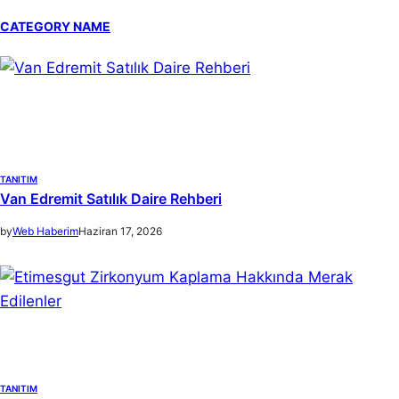
a
CATEGORY NAME
r
c
h
TANITIM
Van Edremit Satılık Daire Rehberi
by
Web Haberim
Haziran 17, 2026
TANITIM