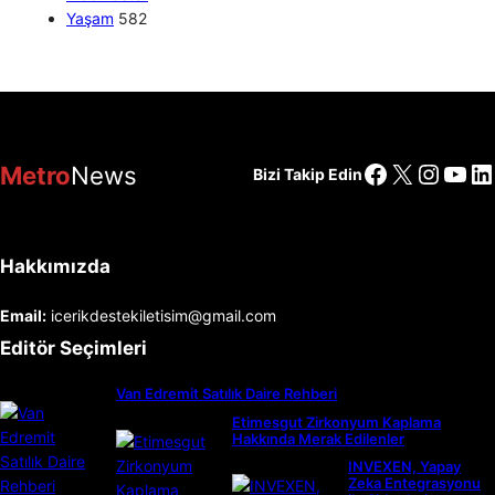
Yaşam
582
Facebook
X
Insta
You
Li
Metro
News
Bizi Takip Edin
Hakkımızda
Email:
icerikdestekiletisim@gmail.com
Editör Seçimleri
Van Edremit Satılık Daire Rehberi
Etimesgut Zirkonyum Kaplama
Hakkında Merak Edilenler
INVEXEN, Yapay
Zeka Entegrasyonu