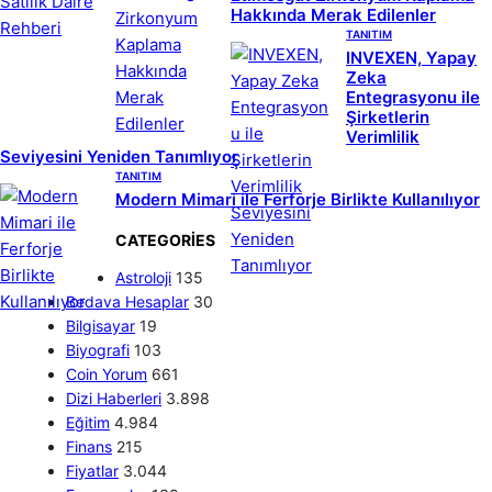
Hakkında Merak Edilenler
TANITIM
INVEXEN, Yapay
Zeka
Entegrasyonu ile
Şirketlerin
Verimlilik
Seviyesini Yeniden Tanımlıyor
TANITIM
Modern Mimari ile Ferforje Birlikte Kullanılıyor
CATEGORIES
Astroloji
135
Bedava Hesaplar
30
Bilgisayar
19
Biyografi
103
Coin Yorum
661
Dizi Haberleri
3.898
Eğitim
4.984
Finans
215
Fiyatlar
3.044