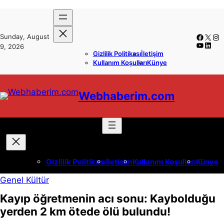
İçeriğe
Skip
geç
to
Facebo
X
Ins
Sunday, August
content
YouTub
Linke
9, 2026
Gizlilik Politikası
İletişim
Kullanım Koşulları
Künye
Webhaberim.com
Gizlilik Politikası
İletişim
Kullanım Koşulları
Künye
Genel Kültür
Kayıp öğretmenin acı sonu: Kaybolduğu
yerden 2 km ötede ölü bulundu!