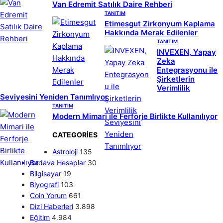
Van Edremit Satılık Daire Rehberi
TANITIM
Etimesgut Zirkonyum Kaplama
Hakkında Merak Edilenler
TANITIM
INVEXEN, Yapay
Zeka
Entegrasyonu ile
Şirketlerin
Verimlilik
Seviyesini Yeniden Tanımlıyor
TANITIM
Modern Mimari ile Ferforje Birlikte Kullanılıyor
CATEGORIES
Astroloji
135
Bedava Hesaplar
30
Bilgisayar
19
Biyografi
103
Coin Yorum
661
Dizi Haberleri
3.898
Eğitim
4.984