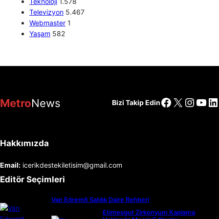
Teknoloji
1.578
Televizyon
5.467
Webmaster
1
Yaşam
582
Facebook
X
Insta
You
Li
Metro
News
Bizi Takip Edin
Hakkımızda
Email:
icerikdestekiletisim@gmail.com
Editör Seçimleri
Van Edremit Satılık Daire Rehberi
Etimesgut Zirkonyum Kaplama