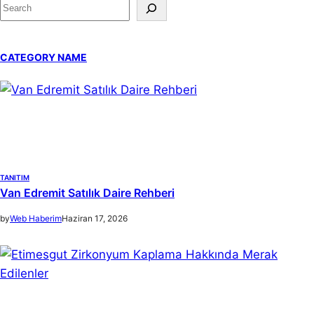
S
e
a
CATEGORY NAME
r
c
h
TANITIM
Van Edremit Satılık Daire Rehberi
by
Web Haberim
Haziran 17, 2026