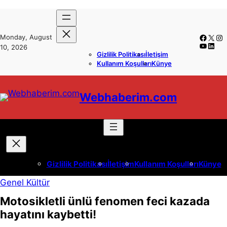
İçeriğe
Skip
geç
to
Faceb
X
In
Monday, August
content
YouTub
Linke
10, 2026
Gizlilik Politikası
İletişim
Kullanım Koşulları
Künye
Webhaberim.com
Gizlilik Politikası
İletişim
Kullanım Koşulları
Künye
Genel Kültür
Motosikletli ünlü fenomen feci kazada
hayatını kaybetti!