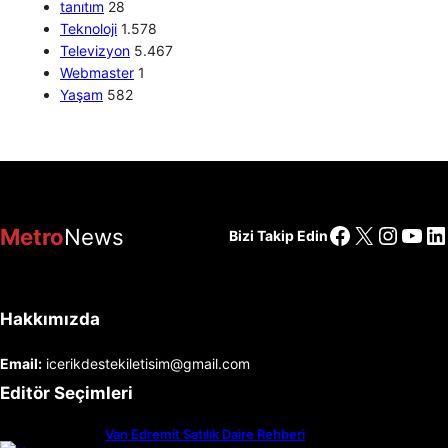
tanıtım
28
Teknoloji
1.578
Televizyon
5.467
Webmaster
1
Yaşam
582
Facebook
X
Insta
You
Li
Metro
News
Bizi Takip Edin
Hakkımızda
Email:
icerikdestekiletisim@gmail.com
Editör Seçimleri
Van Edremit Satılık Daire Rehberi