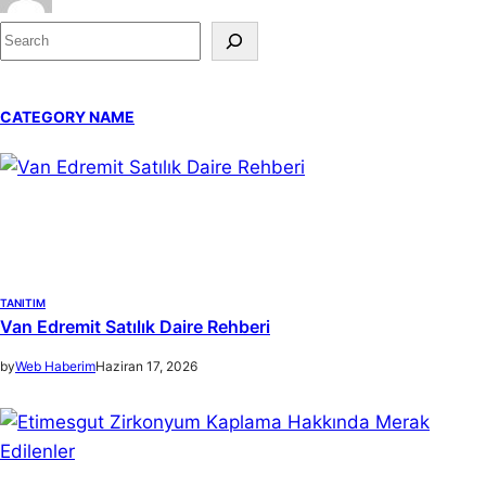
S
e
a
CATEGORY NAME
r
c
h
TANITIM
Van Edremit Satılık Daire Rehberi
by
Web Haberim
Haziran 17, 2026