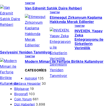
TANITIM
Van Edremit Satılık Daire Rehberi
TANITIM
Etimesgut Zirkonyum Kaplama
Hakkında Merak Edilenler
TANITIM
INVEXEN, Yapay
Zeka
Entegrasyonu ile
Şirketlerin
Verimlilik
Seviyesini Yeniden Tanımlıyor
TANITIM
Modern Mimari ile Ferforje Birlikte Kullanılıyor
CATEGORIES
Astroloji
135
Bedava Hesaplar
30
Bilgisayar
19
Biyografi
103
Coin Yorum
661
Dizi Haberleri
3.898