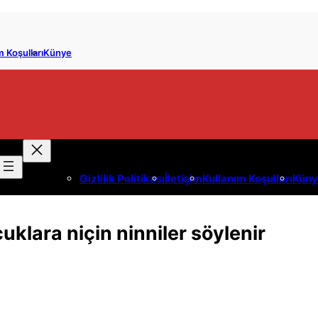
m Koşulları
Künye
Gizlilik Politikası
İletişim
Kullanım Koşulları
Küny
uklara niçin ninniler söylenir