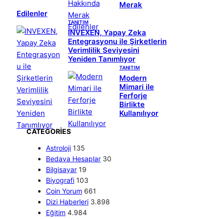
Merak
Edilenler
TANITIM
INVEXEN, Yapay Zeka
Entegrasyonu ile Şirketlerin
Verimlilik Seviyesini
Yeniden Tanımlıyor
TANITIM
Modern
Mimari ile
Ferforje
Birlikte
Kullanılıyor
CATEGORIES
Astroloji
135
Bedava Hesaplar
30
Bilgisayar
19
Biyografi
103
Coin Yorum
661
Dizi Haberleri
3.898
Eğitim
4.984