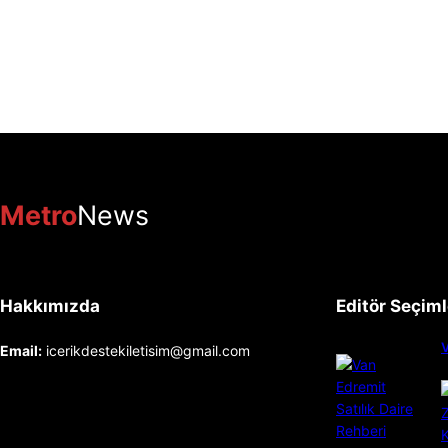
Metro
News
Hakkımızda
Editör Seçiml
V
Email:
icerikdestekiletisim@gmail.com