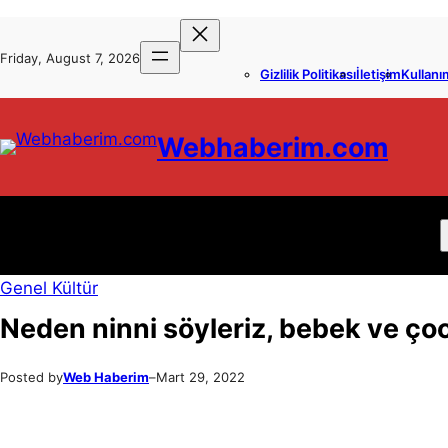
İçeriğe
Skip
geç
to
Friday, August 7, 2026
Gizlilik Politikası
İletişim
Kullanı
content
Webhaberim.com
Genel Kültür
Neden ninni söyleriz, bebek ve çoc
Posted by
Web Haberim
–
Mart 29, 2022