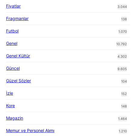
Fiyatlar
3.044
Fragmanlar
138
Futbol
1.070
Genel
10.792
Genel Kültür
4.302
Güncel
9.605
Güzel Sözler
104
İzle
152
Kore
148
Magazin
1.464
Memur ve Personel Alımı
1.210