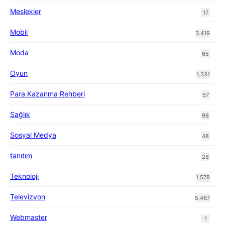
Meslekler
17
Mobil
3.419
Moda
65
Oyun
1.331
Para Kazanma Rehberi
57
Sağlık
98
Sosyal Medya
48
tanıtım
28
Teknoloji
1.578
Televizyon
5.467
Webmaster
1