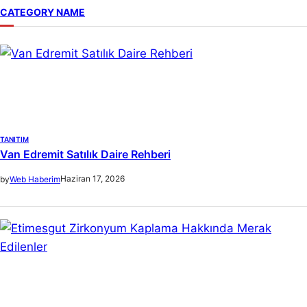
r
CATEGORY NAME
c
h
TANITIM
Van Edremit Satılık Daire Rehberi
Haziran 17, 2026
by
Web Haberim