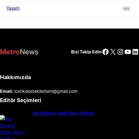
Yaşam
582
Facebook
X
Insta
You
Li
Metro
News
Bizi Takip Edin
Hakkımızda
Email:
icerikdestekiletisim@gmail.com
Editör Seçimleri
Van Edremit Satılık Daire Rehberi