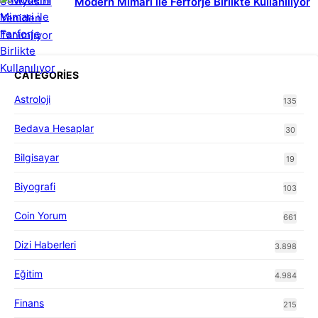
Modern Mimari ile Ferforje Birlikte Kullanılıyor
CATEGORIES
Astroloji
135
Bedava Hesaplar
30
Bilgisayar
19
Biyografi
103
Coin Yorum
661
Dizi Haberleri
3.898
Eğitim
4.984
Finans
215