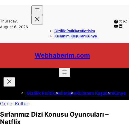
İçeriğe
Skip
geç
to
Faceb
X
In
Thursday,
content
YouTu
Link
August 6, 2026
Gizlilik Politikası
İletişim
Kullanım Koşulları
Künye
Webhaberim.com
Gizlilik Politikası
İletişim
Kullanım Koşulları
Künye
Genel Kültür
Sırlarımız Dizi Konusu Oyuncuları –
Netflix