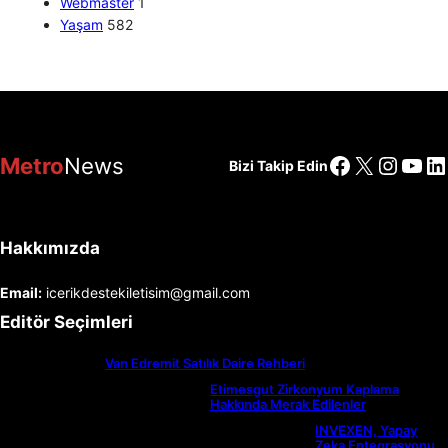
Webmaster
1
Yaşam
582
Facebook
X
Insta
You
Li
Metro
News
Bizi Takip Edin
Hakkımızda
Email:
icerikdestekiletisim@gmail.com
Editör Seçimleri
Van Edremit Satılık Daire Rehberi
Etimesgut Zirkonyum Kaplama
Hakkında Merak Edilenler
INVEXEN, Yapay
Zeka Entegrasyonu