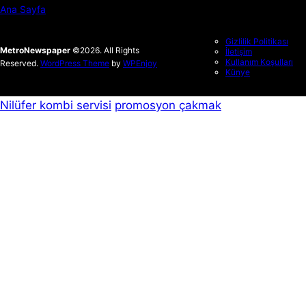
Ana Sayfa
Gizlilik Politikası
MetroNewspaper
©2026. All Rights
İletişim
Kullanım Koşulları
Reserved.
WordPress Theme
by
WPEnjoy
Künye
Nilüfer kombi servisi
promosyon çakmak