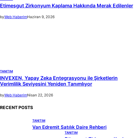
Etimesgut Zirkonyum Kaplama Hakkında Merak Edilenler
by
Web Haberim
Haziran 9, 2026
TANITIM
INVEXEN, Yapay Zeka Entegrasyonu ile Şirketlerin
Verimlilik Seviyesini Yeniden Tanımlıyor
by
Web Haberim
Nisan 22, 2026
RECENT POSTS
TANITIM
Van Edremit Satılık Daire Rehberi
TANITIM