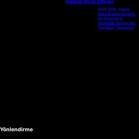
Hakkında Merak Edilenler
INVEXEN, Yapay
Zeka Entegrasyonu
ile Şirketlerin
Verimlilik Seviyesini
Yeniden Tanımlıyor
Yönlendirme