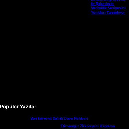
ile Şirketlerin
Verimlilik Seviyesini
Yeniden Tanımlıyor
Popüler Yazılar
Van Edremit Satılık Daire Rehberi
Etimesgut Zirkonyum Kaplama