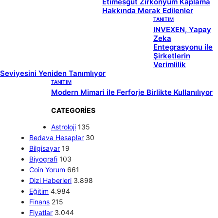
Etimesgut Zirkonyum Kaplama
Hakkında Merak Edilenler
TANITIM
INVEXEN, Yapay
Zeka
Entegrasyonu ile
Şirketlerin
Verimlilik
Seviyesini Yeniden Tanımlıyor
TANITIM
Modern Mimari ile Ferforje Birlikte Kullanılıyor
CATEGORIES
Astroloji
135
Bedava Hesaplar
30
Bilgisayar
19
Biyografi
103
Coin Yorum
661
Dizi Haberleri
3.898
Eğitim
4.984
Finans
215
Fiyatlar
3.044