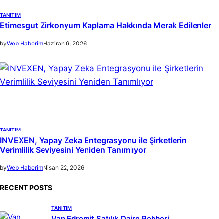
TANITIM
Etimesgut Zirkonyum Kaplama Hakkında Merak Edilenler
by
Web Haberim
Haziran 9, 2026
TANITIM
INVEXEN, Yapay Zeka Entegrasyonu ile Şirketlerin
Verimlilik Seviyesini Yeniden Tanımlıyor
by
Web Haberim
Nisan 22, 2026
RECENT POSTS
TANITIM
Van Edremit Satılık Daire Rehberi