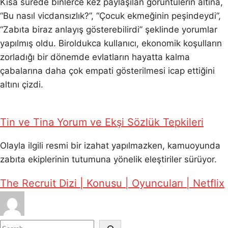
Kısa sürede binlerce kez paylaşılan görüntülerin altına,
“Bu nasıl vicdansızlık?”, “Çocuk ekmeğinin peşindeydi”,
“Zabıta biraz anlayış gösterebilirdi” şeklinde yorumlar
yapılmış oldu. Biroldukca kullanıcı, ekonomik koşulların
zorladığı bir dönemde evlatların hayatta kalma
çabalarına daha çok empati gösterilmesi icap ettiğini
altını çizdi.
Tin ve Tina Yorum ve Ekşi Sözlük Tepkileri
Olayla ilgili resmi bir izahat yapılmazken, kamuoyunda
zabıta ekiplerinin tutumuna yönelik eleştiriler sürüyor.
The Recruit Dizi | Konusu | Oyuncuları | Netflix
S