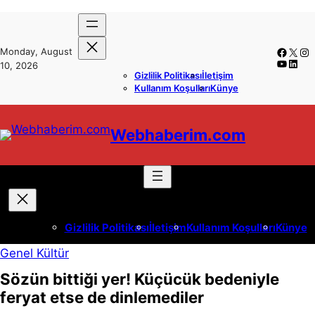
İçeriğe
Skip
geç
to
Faceb
X
In
Monday, August
content
YouTub
Linke
10, 2026
Gizlilik Politikası
İletişim
Kullanım Koşulları
Künye
Webhaberim.com
Gizlilik Politikası
İletişim
Kullanım Koşulları
Künye
Genel Kültür
Sözün bittiği yer! Küçücük bedeniyle
feryat etse de dinlemediler