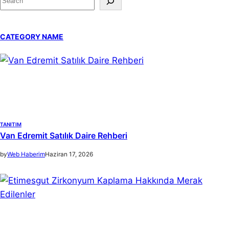
e
a
CATEGORY NAME
r
c
h
TANITIM
Van Edremit Satılık Daire Rehberi
by
Web Haberim
Haziran 17, 2026