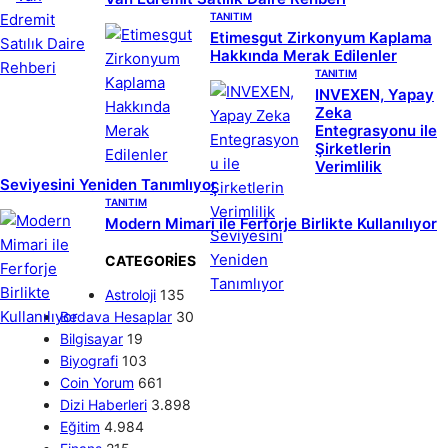
TANITIM
Etimesgut Zirkonyum Kaplama
Hakkında Merak Edilenler
TANITIM
INVEXEN, Yapay
Zeka
Entegrasyonu ile
Şirketlerin
Verimlilik
Seviyesini Yeniden Tanımlıyor
TANITIM
Modern Mimari ile Ferforje Birlikte Kullanılıyor
CATEGORIES
Astroloji
135
Bedava Hesaplar
30
Bilgisayar
19
Biyografi
103
Coin Yorum
661
Dizi Haberleri
3.898
Eğitim
4.984