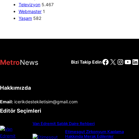
Televizyon
5.467
Webmaster
1
Yaşam
582
Facebook
X
Insta
You
Li
Metro
News
Bizi Takip Edin
Hakkımızda
Email:
icerikdestekiletisim@gmail.com
Editör Seçimleri
Van Edremit Satılık Daire Rehberi
Etimesgut Zirkonyum Kaplama
Hakkında Merak Edilenler