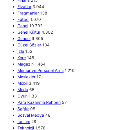
Finans
215
Fiyatlar
3.044
Fragmanlar
138
Futbol
1.070
Genel
10.792
Genel Kültür
4.302
Güncel
9.605
Güzel Sözler
104
İzle
152
Kore
148
Magazin
1.464
Memur ve Personel Alımı
1.210
Meslekler
17
Mobil
3.419
Moda
65
Oyun
1.331
Para Kazanma Rehberi
57
Sağlık
98
Sosyal Medya
48
tanıtım
28
Teknoloji
1.578