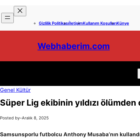
İçeriğe
Skip
geç
to
Gizlilik Politikası
İletişim
Kullanım Koşulları
Künye
content
Webhaberim.com
Genel Kültür
Süper Lig ekibinin yıldızı ölümden 
Posted by
–
Aralık 8, 2025
Samsunsporlu futbolcu Anthony Musaba’nın kullandığ