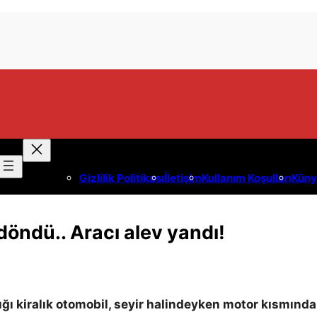
Gizlilik Politikası
İletişim
Kullanım Koşulları
Küny
döndü.. Aracı alev yandı!
ı kiralık otomobil, seyir halindeyken motor kısmınd