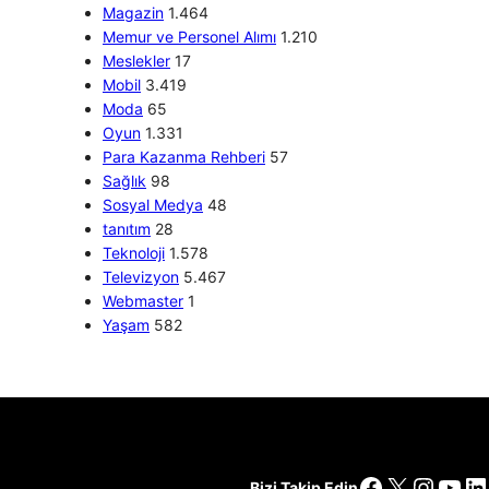
Magazin
1.464
Memur ve Personel Alımı
1.210
Meslekler
17
Mobil
3.419
Moda
65
Oyun
1.331
Para Kazanma Rehberi
57
Sağlık
98
Sosyal Medya
48
tanıtım
28
Teknoloji
1.578
Televizyon
5.467
Webmaster
1
Yaşam
582
Facebook
X
Insta
You
Li
Bizi Takip Edin