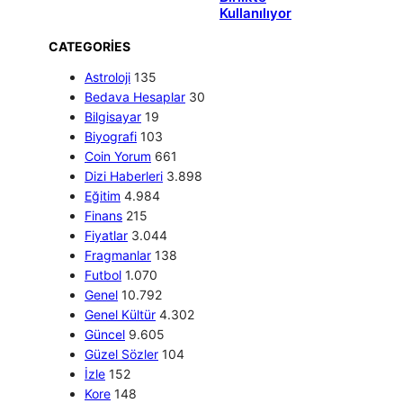
Kullanılıyor
CATEGORIES
Astroloji
135
Bedava Hesaplar
30
Bilgisayar
19
Biyografi
103
Coin Yorum
661
Dizi Haberleri
3.898
Eğitim
4.984
Finans
215
Fiyatlar
3.044
Fragmanlar
138
Futbol
1.070
Genel
10.792
Genel Kültür
4.302
Güncel
9.605
Güzel Sözler
104
İzle
152
Kore
148