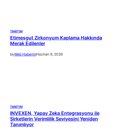
TANITIM
Etimesgut Zirkonyum Kaplama Hakkında
Merak Edilenler
by
Web Haberim
Haziran 9, 2026
TANITIM
INVEXEN, Yapay Zeka Entegrasyonu ile
Şirketlerin Verimlilik Seviyesini Yeniden
Tanımlıyor