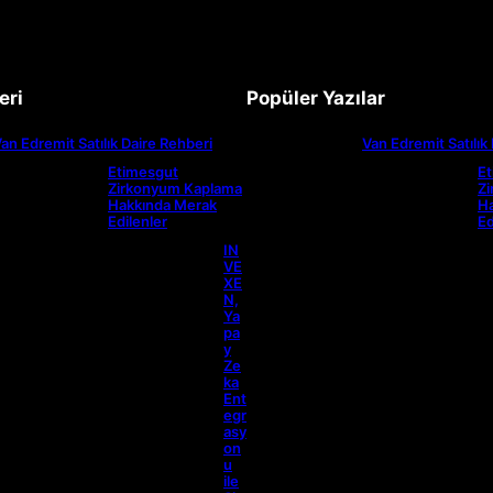
eri
Popüler Yazılar
an Edremit Satılık Daire Rehberi
Van Edremit Satılık
Etimesgut
E
Zirkonyum Kaplama
Z
Hakkında Merak
H
Edilenler
Ed
IN
VE
XE
N,
Ya
pa
y
Ze
ka
Ent
egr
asy
on
u
ile