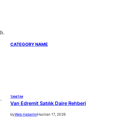
ı.
CATEGORY NAME
a
TANITIM
.
Van Edremit Satılık Daire Rehberi
by
Web Haberim
Haziran 17, 2026