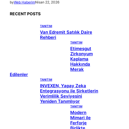
by
Web Haberim
Nisan 22, 2026
RECENT POSTS
TANITIM
Van Edremit Satılık Daire
Rehberi
TANITIM
Etimesgut
Zirkonyum
Kaplama
Hakkında
Merak
Edilenler
TANITIM
INVEXEN, Yapay Zeka
Entegrasyonu ile Şirketlerin
Verimlilik Seviyesini
Yeniden Tanımlıyor
TANITIM
Modern
Mimari ile
Ferforje
Birlikte