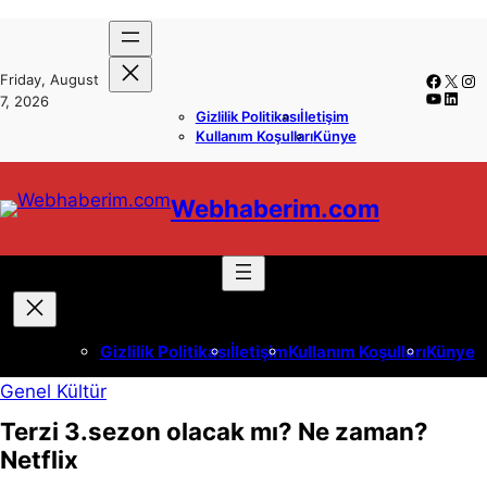
İçeriğe
Skip
geç
to
Facebo
X
Ins
Friday, August
content
YouTub
Linke
7, 2026
Gizlilik Politikası
İletişim
Kullanım Koşulları
Künye
Webhaberim.com
Gizlilik Politikası
İletişim
Kullanım Koşulları
Künye
Genel Kültür
Terzi 3.sezon olacak mı? Ne zaman?
Netflix