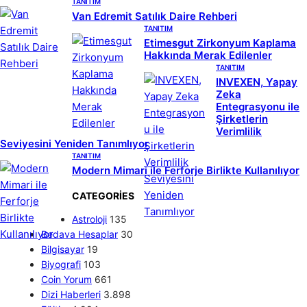
TANITIM
Van Edremit Satılık Daire Rehberi
TANITIM
Etimesgut Zirkonyum Kaplama
Hakkında Merak Edilenler
TANITIM
INVEXEN, Yapay
Zeka
Entegrasyonu ile
Şirketlerin
Verimlilik
Seviyesini Yeniden Tanımlıyor
TANITIM
Modern Mimari ile Ferforje Birlikte Kullanılıyor
CATEGORIES
Astroloji
135
Bedava Hesaplar
30
Bilgisayar
19
Biyografi
103
Coin Yorum
661
Dizi Haberleri
3.898