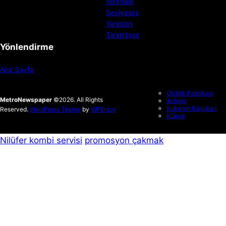
Yönlendirme
Ana Sayfa
Gizlilik Politikası
MetroNewspaper
©2026. All Rights
İletişim
Kullanım Koşulları
Reserved.
WordPress Theme
by
WPEnjoy
Künye
Nilüfer kombi servisi
promosyon çakmak