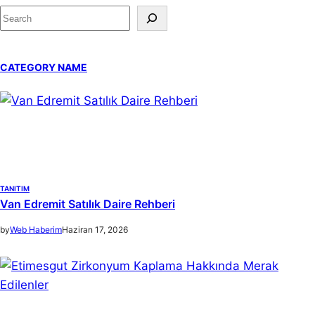
S
e
a
CATEGORY NAME
r
c
h
TANITIM
Van Edremit Satılık Daire Rehberi
by
Web Haberim
Haziran 17, 2026