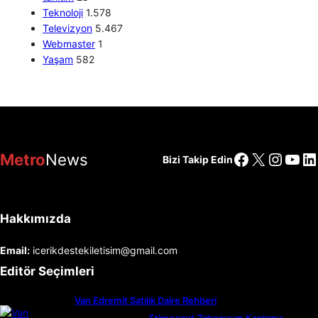
Teknoloji
1.578
Televizyon
5.467
Webmaster
1
Yaşam
582
Facebook
X
Insta
You
Li
Metro
News
Bizi Takip Edin
Hakkımızda
Email:
icerikdestekiletisim@gmail.com
Editör Seçimleri
Van Edremit Satılık Daire Rehberi