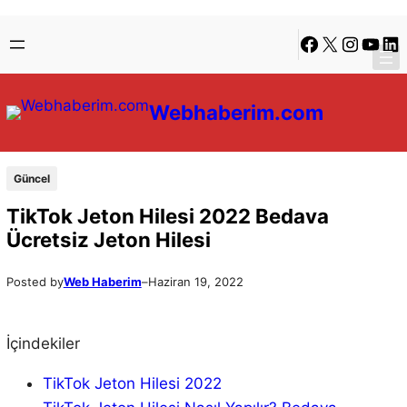
İçeriğe
Skip
Facebook
X
Instagra
YouTu
Lin
geç
to
content
Webhaberim.com
Güncel
TikTok Jeton Hilesi 2022 Bedava
Ücretsiz Jeton Hilesi
Posted by
Web Haberim
–
Haziran 19, 2022
İçindekiler
TikTok Jeton Hilesi 2022