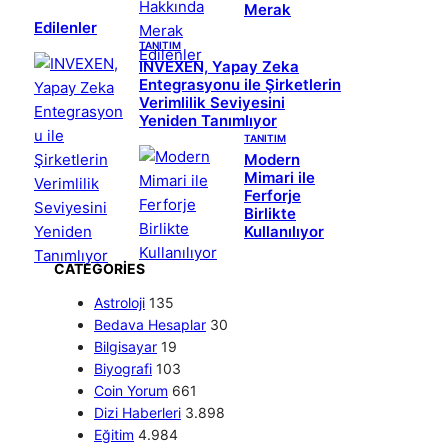
Merak
Edilenler
TANITIM
INVEXEN, Yapay Zeka
Entegrasyonu ile Şirketlerin
Verimlilik Seviyesini
Yeniden Tanımlıyor
TANITIM
Modern
Mimari ile
Ferforje
Birlikte
Kullanılıyor
CATEGORIES
Astroloji
135
Bedava Hesaplar
30
Bilgisayar
19
Biyografi
103
Coin Yorum
661
Dizi Haberleri
3.898
Eğitim
4.984