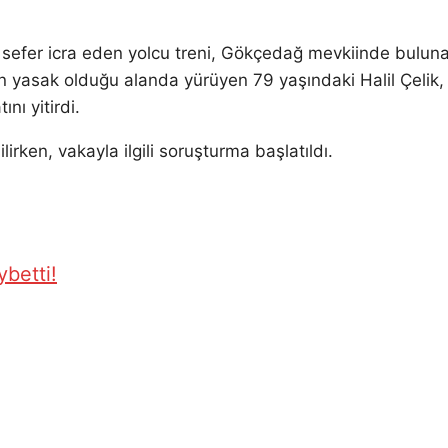
e sefer icra eden yolcu treni, Gökçedağ mevkiinde bulun
n yasak olduğu alanda yürüyen 79 yaşındaki Halil Çelik,
ı yitirdi.
irken, vakayla ilgili soruşturma başlatıldı.
ybetti!