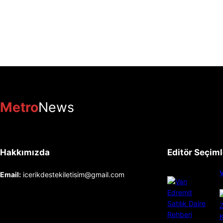
Metro
News
Hakkımızda
Editör Seçiml
V
Email:
icerikdestekiletisim@gmail.com