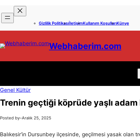
İçeriğe
Skip
geç
to
Gizlilik Politikası
İletişim
Kullanım Koşulları
Künye
content
Webhaberim.com
Genel Kültür
Trenin geçtiği köprüde yaşlı adam 
Posted by
–
Aralık 25, 2025
Balıkesir’in Dursunbey ilçesinde, geçilmesi yasak olan 