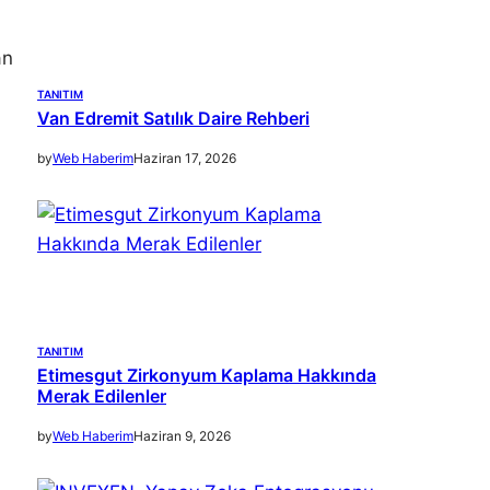
an
TANITIM
Van Edremit Satılık Daire Rehberi
by
Web Haberim
Haziran 17, 2026
TANITIM
Etimesgut Zirkonyum Kaplama Hakkında
Merak Edilenler
by
Web Haberim
Haziran 9, 2026