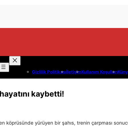
Gizlilik Politikası
İletişim
Kullanım Koşulları
Küny
hayatını kaybetti!
tren köprüsünde yürüyen bir şahıs, trenin çarpması sonuc