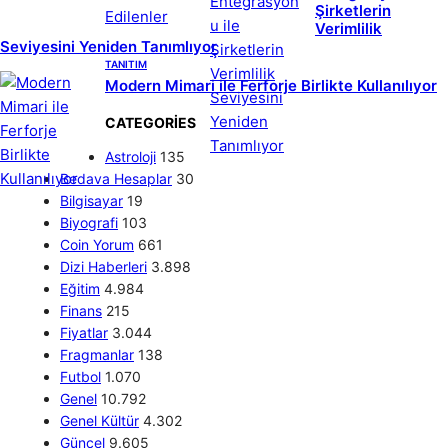
Şirketlerin
Verimlilik
Seviyesini Yeniden Tanımlıyor
TANITIM
Modern Mimari ile Ferforje Birlikte Kullanılıyor
CATEGORIES
Astroloji
135
Bedava Hesaplar
30
Bilgisayar
19
Biyografi
103
Coin Yorum
661
Dizi Haberleri
3.898
Eğitim
4.984
Finans
215
Fiyatlar
3.044
Fragmanlar
138
Futbol
1.070
Genel
10.792
Genel Kültür
4.302
Güncel
9.605