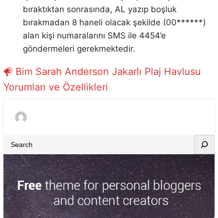
bıraktıktan sonrasında, AL yazıp boşluk
bırakmadan 8 haneli olacak şekilde (00******)
alan kişi numaralarını SMS ile 4454’e
göndermeleri gerekmektedir.
Bim Sarah Anderson Jakarlı Plaj Havlusu
Yorumları ve Özellikleri
S
e
a
r
c
h