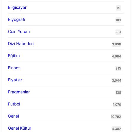
Bilgisayar
19
Biyografi
103
Coin Yorum
661
Dizi Haberleri
3.898
Eğitim
4.984
Finans
215
Fiyatlar
3.044
Fragmanlar
138
Futbol
1.070
Genel
10.792
Genel Kültür
4.302