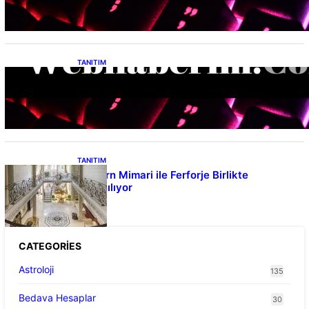
TANITIM
INVEXEN, Yapay Zeka Entegrasyonu ile
Şirketlerin Verimlilik Seviyesini Yeniden
Tanımlıyor
TANITIM
Modern Mimari ile Ferforje Birlikte
Kullanılıyor
CATEGORIES
Astroloji
135
Bedava Hesaplar
30