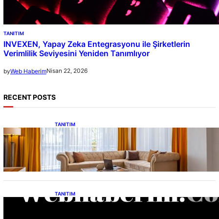
TANITIM
INVEXEN, Yapay Zeka Entegrasyonu ile Şirketlerin
Verimlilik Seviyesini Yeniden Tanımlıyor
Nisan 22, 2026
by
Web Haberim
RECENT POSTS
TANITIM
Van Edremit Satılık Daire Rehberi
TANITIM
Etimesgut Zirkonyum Kaplama Hakkında
Merak Edilenler