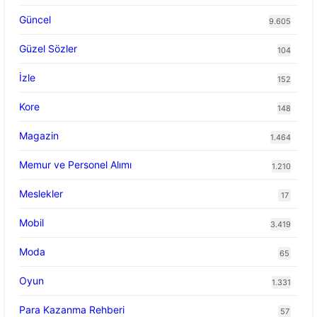
Güncel
9.605
Güzel Sözler
104
İzle
152
Kore
148
Magazin
1.464
Memur ve Personel Alımı
1.210
Meslekler
17
Mobil
3.419
Moda
65
Oyun
1.331
Para Kazanma Rehberi
57