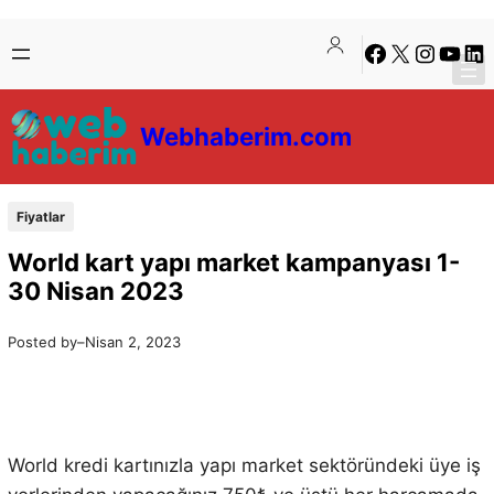
İçeriğe
Skip
Facebook
X
Instagra
YouTu
Lin
geç
to
content
Webhaberim.com
Fiyatlar
World kart yapı market kampanyası 1-
30 Nisan 2023
Posted by
–
Nisan 2, 2023
World kredi kartınızla yapı market sektöründeki üye iş