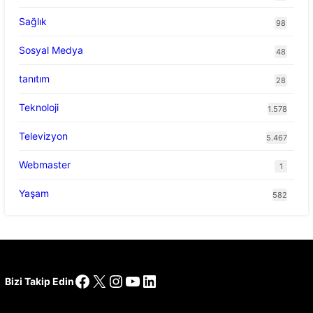
Sağlık
98
Sosyal Medya
48
tanıtım
28
Teknoloji
1.578
Televizyon
5.467
Webmaster
1
Yaşam
582
Facebook
X
Instagram
YouTube
LinkedIn
Bizi Takip Edin