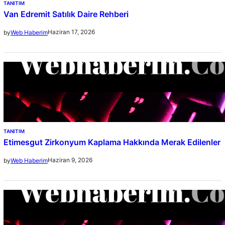
TANITIM
Van Edremit Satılık Daire Rehberi
Haziran 17, 2026
by
Web Haberim
TANITIM
Etimesgut Zirkonyum Kaplama Hakkında Merak Edilenler
Haziran 9, 2026
by
Web Haberim