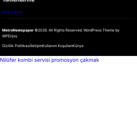
Ana Sayfa
MetroNewspaper
©2026. All Rights Reserved.
WordPress Theme
by
WPEnjoy
Gizlilik Politikası
İletişim
Kullanım Koşulları
Künye
Nilüfer kombi servisi
promosyon çakmak