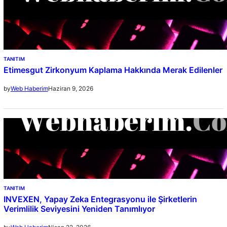
TANITIM
Etimesgut Zirkonyum Kaplama Hakkında Merak Edilenler
Haziran 9, 2026
by
Web Haberim
TANITIM
INVEXEN, Yapay Zeka Entegrasyonu ile Şirketlerin
Verimlilik Seviyesini Yeniden Tanımlıyor