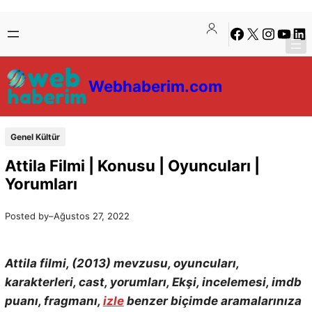
İçeriğe
Skip
Facebook
X
Instagra
YouTu
Lin
geç
to
content
Webhaberim.com
Genel Kültür
Attila Filmi | Konusu | Oyuncuları |
Yorumları
Posted by
–
Ağustos 27, 2022
Attila filmi, (2013) mevzusu, oyuncuları,
karakterleri, cast, yorumları, Ekşi, incelemesi, imdb
puanı, fragmanı,
izle
benzer biçimde aramalarınıza