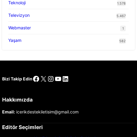
Teknoloji
1.578
Televizyon
5.467
Webmaster
1
Yaşam
582
Facebook
X
Instagram
YouTube
LinkedIn
Bizi Takip Edin
Hakkımızda
Email:
icerikdestekiletisim@gmail.com
Editör Seçimleri