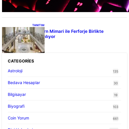
Tanımlıyor
TANITIM
Modern Mimari ile Ferforje Birlikte
Kullanılıyor
CATEGORIES
Astroloji
135
Bedava Hesaplar
30
Bilgisayar
19
Biyografi
103
Coin Yorum
661