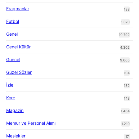
Fragmanlar
138
Futbol
1.070
Genel
10.792
Genel Kültür
4.302
Güncel
9.605
Güzel Sözler
104
İzle
152
Kore
148
Magazin
1.464
Memur ve Personel Alımı
1.210
Meslekler
17