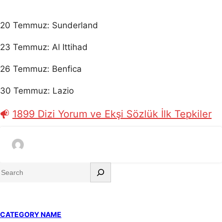
20 Temmuz: Sunderland
23 Temmuz: Al Ittihad
26 Temmuz: Benfica
30 Temmuz: Lazio
1899 Dizi Yorum ve Ekşi Sözlük İlk Tepkiler
S
e
a
r
CATEGORY NAME