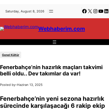
İçeriğe
Skip
Facebook
X
Instagra
YouT
Li
Saturday, August 8, 2026
geç
to
content
Webhaberim.com
Genel Kültür
Fenerbahçe’nin hazırlık maçları takvimi
belli oldu.. Dev takımlar da var!
Posted by
–
Haziran 13, 2025
Fenerbahçe’nin yeni sezona hazırlık
sürecinde karşılaşacağı 6 rakip ekip