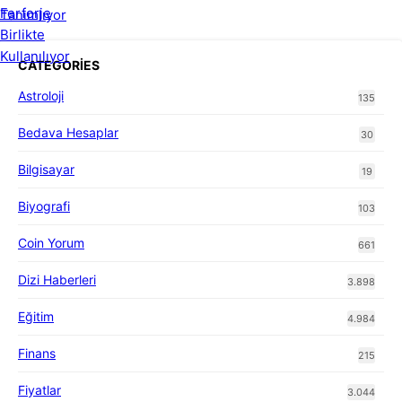
CATEGORIES
Astroloji
135
Bedava Hesaplar
30
Bilgisayar
19
Biyografi
103
Coin Yorum
661
Dizi Haberleri
3.898
Eğitim
4.984
Finans
215
Fiyatlar
3.044