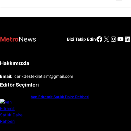
Facebook
X
Insta
You
Li
Metro
News
Bizi Takip Edin
Hakkımızda
Email:
icerikdestekiletisim@gmail.com
Editör Seçimleri
Van Edremit Satılık Daire Rehberi