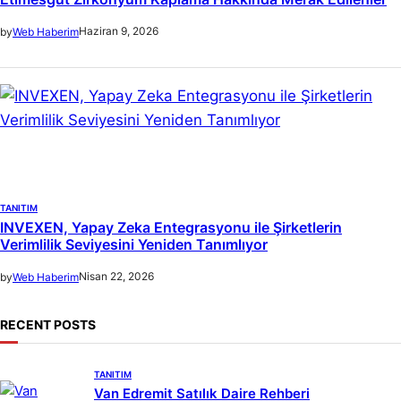
Haziran 9, 2026
by
Web Haberim
TANITIM
INVEXEN, Yapay Zeka Entegrasyonu ile Şirketlerin
Verimlilik Seviyesini Yeniden Tanımlıyor
Nisan 22, 2026
by
Web Haberim
RECENT POSTS
TANITIM
Van Edremit Satılık Daire Rehberi