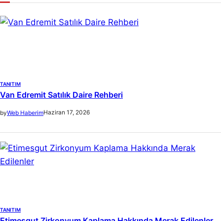
c
h
TANITIM
Van Edremit Satılık Daire Rehberi
Haziran 17, 2026
by
Web Haberim
TANITIM
Etimesgut Zirkonyum Kaplama Hakkında Merak Edilenler