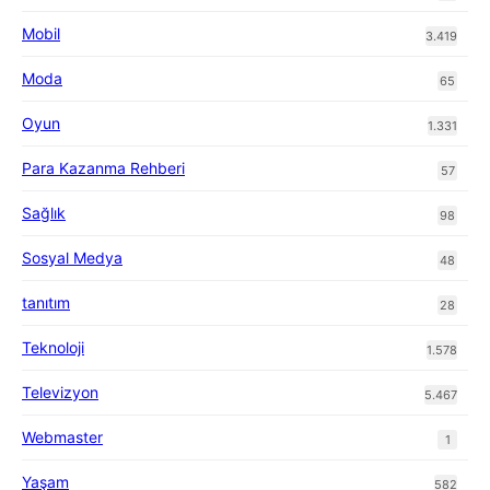
Mobil
3.419
Moda
65
Oyun
1.331
Para Kazanma Rehberi
57
Sağlık
98
Sosyal Medya
48
tanıtım
28
Teknoloji
1.578
Televizyon
5.467
Webmaster
1
Yaşam
582