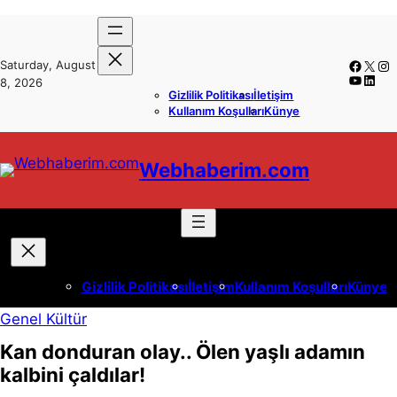
İçeriğe
Skip
geç
to
Faceb
X
In
Saturday, August
content
YouTub
Linke
8, 2026
Gizlilik Politikası
İletişim
Kullanım Koşulları
Künye
Webhaberim.com
Gizlilik Politikası
İletişim
Kullanım Koşulları
Künye
Genel Kültür
Kan donduran olay.. Ölen yaşlı adamın
kalbini çaldılar!