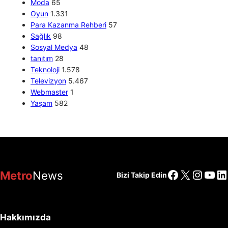
Moda
65
Oyun
1.331
Para Kazanma Rehberi
57
Sağlık
98
Sosyal Medya
48
tanıtım
28
Teknoloji
1.578
Televizyon
5.467
Webmaster
1
Yaşam
582
Facebook
X
Insta
You
Li
Metro
News
Bizi Takip Edin
Hakkımızda