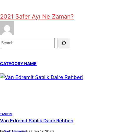
2021 Safer Ayı Ne Zaman?
S
e
a
CATEGORY NAME
r
c
h
TANITIM
Van Edremit Satılık Daire Rehberi
by
Web Haberim
Haziran 17, 2026