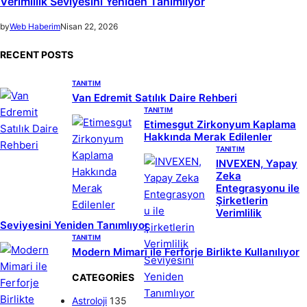
Verimlilik Seviyesini Yeniden Tanımlıyor
by
Web Haberim
Nisan 22, 2026
RECENT POSTS
TANITIM
Van Edremit Satılık Daire Rehberi
TANITIM
Etimesgut Zirkonyum Kaplama
Hakkında Merak Edilenler
TANITIM
INVEXEN, Yapay
Zeka
Entegrasyonu ile
Şirketlerin
Verimlilik
Seviyesini Yeniden Tanımlıyor
TANITIM
Modern Mimari ile Ferforje Birlikte Kullanılıyor
CATEGORIES
Astroloji
135