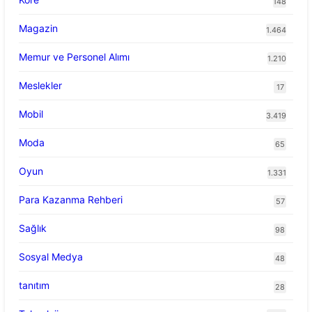
148
Magazin
1.464
Memur ve Personel Alımı
1.210
Meslekler
17
Mobil
3.419
Moda
65
Oyun
1.331
Para Kazanma Rehberi
57
Sağlık
98
Sosyal Medya
48
tanıtım
28