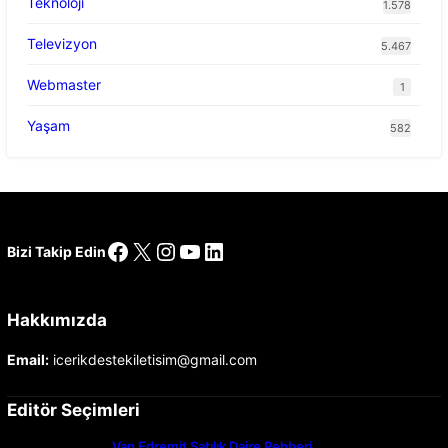
Teknoloji
1.578
Televizyon
5.467
Webmaster
1
Yaşam
582
Facebook
X
Instagram
YouTube
LinkedIn
Bizi Takip Edin
Hakkımızda
Email:
icerikdestekiletisim@gmail.com
Editör Seçimleri
Van Edremit Satılık Daire Rehberi