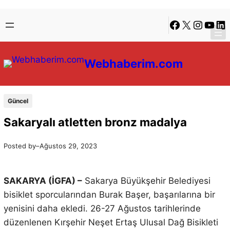
İçeriğe
Skip
Facebook
X
Instagra
YouTu
Lin
geç
to
content
Webhaberim.com
Güncel
Sakaryalı atletten bronz madalya
Posted by
–
Ağustos 29, 2023
SAKARYA (İGFA) –
Sakarya Büyükşehir Belediyesi
bisiklet sporcularından Burak Başer, başarılarına bir
yenisini daha ekledi. 26-27 Ağustos tarihlerinde
düzenlenen Kırşehir Neşet Ertaş Ulusal Dağ Bisikleti