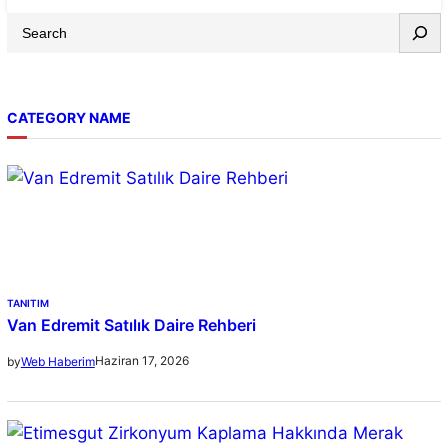
S
e
a
r
CATEGORY NAME
c
h
TANITIM
Van Edremit Satılık Daire Rehberi
Haziran 17, 2026
by
Web Haberim