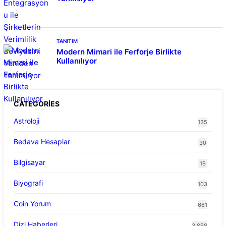
TANITIM
Modern Mimari ile Ferforje Birlikte
Kullanılıyor
CATEGORIES
Astroloji
135
Bedava Hesaplar
30
Bilgisayar
19
Biyografi
103
Coin Yorum
661
Dizi Haberleri
3.898