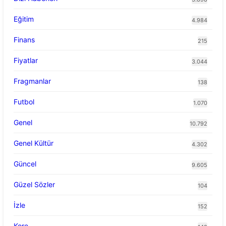
Eğitim
4.984
Finans
215
Fiyatlar
3.044
Fragmanlar
138
Futbol
1.070
Genel
10.792
Genel Kültür
4.302
Güncel
9.605
Güzel Sözler
104
İzle
152
Kore